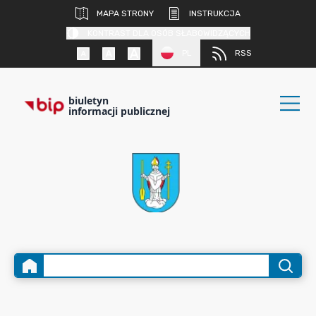
MAPA STRONY
INSTRUKCJA
KONTRAST DLA OSÓB SŁABOWIDZĄCYCH
PL
RSS
biuletyn
informacji publicznej