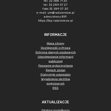
tel. 32 388 71 30
tel. 32 289 07 27
faks 32 289 07 20
e-mail:
um@radzionkow.pl
adres strony BIP:
https://bip.radzionkow.pl
INFORMACJE
Mapa strony
Dostępność cyfrowa
Ochrona danych osobowych
Udostępnienie informacji
publicznej
Ponowne wykorzystanie
Rejestr zmian
Statystyki odwiedzin
Wyjaśnienia skrótów
pojęciowych
RSS
AKTUALIZACJE
Ostatnia modyfikacja