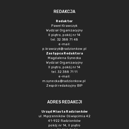
REDAKCJA
Redaktor
Paweł Krawczyk
Wydział Organizacyjny
II piętro, pokój nr 14
tel. 32 388 71 48
e-mail:
p.krawczyk@radzionkow.pl
Zastępca Redaktora
Magdalena Synecka
Wydział Organizacyjny
II piętro, pokój nr 14
tel. 32 388 71 11
e-mail:
m.synecka@radzionkow.pl
Zespół redakcyjny BIP
ADRES REDAKCJI
Urząd Miasta Radzionków
ul. Męczenników Oświęcimia 42
41-922 Radzionków
pokój nr 14, II piętro