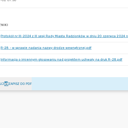
-02 07:56
NIKI
Protokół nr III-2024 z III sesji Rady Miasta Radzionków w dniu 20 czerwca 2024 r
R-28 - w sprawie nadania nazwy drodze wewnętrznej.pdf
Informacja o imiennym głosowaniu nad projektem uchwały na druk R-28.pdf
UJ
ZAPISZ DO PDF