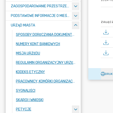
2024-10
ZAGOSPODAROWANIE PRZESTRZENNE
PODSTAWOWE INFORMACJE O MIEŚCIE
ZAŁĄCZ
URZĄD MIASTA
SPOSOBY DORĘCZANIA DOKUMENTÓW DO URZĘDU MIASTA RADZIONKÓW
NUMERY KONT BANKOWYCH
MISJA URZĘDU
REGULAMIN ORGANIZACYJNY URZĘDU
KODEKS ETYCZNY
DRUK
PRACOWNICY, KOMÓRKI ORGANIZACYJNE URZĘDU
SYGNALIŚCI
SKARGI I WNIOSKI
PETYCJE