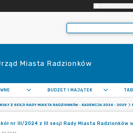
KONTRAST DLA O
 Urząd Miasta Radzionków
AWNE
BUDŻET I MAJĄTEK
TAB
OŁY Z SESJI RADY MIASTA RADZIONKÓW - KADENCJA 2024 - 2029
kół nr III/2024 z III sesji Rady Miasta Radzionków