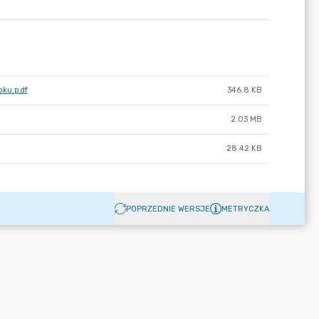
oku.pdf
346.8 KB
2.03 MB
28.42 KB
POPRZEDNIE WERSJE
METRYCZKA