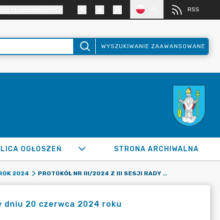
PL
RSS
SÓB SŁABOWIDZĄCYCH
WYSZUKIWANIE ZAAWANSOWANE
LICA OGŁOSZEŃ
STRONA ARCHIWALNA
PROTOKÓŁ NR III/2024 Z III SESJI RADY MIASTA RADZIONKÓW W DNIU 20 CZERWCA 2024 ROKU
ROK 2024
 w dniu 20 czerwca 2024 roku