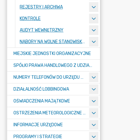
REJESTRY I ARCHIWA
KONTROLE
AUDYT WEWNĘTRZNY
NABORY NA WOLNE STANOWISKA PRACY
MIEJSKIE JEDNOSTKI ORGANIZACYJNE
SPÓŁKI PRAWA HANDLOWEGO Z UDZIAŁEM GMINY
NUMERY TELEFONÓW DO URZĘDU MIASTA, MIEJSKICH JEDNOSTEK ORGANIZACYJNYCH ORAZ SPÓŁEK PRAWA HANDLOWEGO Z UDZIAŁEM GMINY
DZIAŁALNOŚĆ LOBBINGOWA
OŚWIADCZENIA MAJĄTKOWE
OSTRZEŻENIA METEOROLOGICZNE O ZŁYM STANIE POWIETRZA I INNE
INFORMACJE URZĘDOWE
PROGRAMY I STRATEGIE