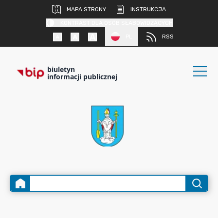
MAPA STRONY
INSTRUKCJA
KONTRAST DLA OSÓB SŁABOWIDZĄCYCH
PL
RSS
biuletyn
informacji publicznej