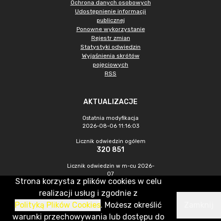
Ochrona danych osobowych
Udostępnienie informacji
publicznej
Ponowne wykorzystanie
Rejestr zmian
Statystyki odwiedzin
Wyjaśnienia skrótów
pojęciowych
RSS
AKTUALIZACJE
Ostatnia modyfikacja
2026-08-06 11:16:03
Licznik odwiedzin ogółem
320 851
Licznik odwiedzin w m-cu 2026-
07
Strona korzysta z plików cookies w celu
910
realizacji usług i zgodnie z
Polityką Plików Cookies
. Możesz określić
Zamknij
CMS & Hosting: Nefeni Sp. z o.o.
warunki przechowywania lub dostępu do