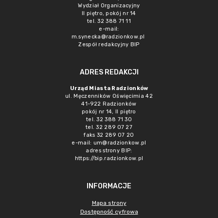
Wydział Organizacyjny
II piętro, pokój nr 14
tel. 32 388 71 11
e-mail:
m.synecka@radzionkow.pl
Zespół redakcyjny BIP
ADRES REDAKCJI
Urząd Miasta Radzionków
ul. Męczenników Oświęcimia 42
41-922 Radzionków
pokój nr 14, II piętro
tel. 32 388 71 30
tel. 32 289 07 27
faks 32 289 07 20
e-mail:
um@radzionkow.pl
adres strony BIP:
https://bip.radzionkow.pl
INFORMACJE
Mapa strony
Dostępność cyfrowa