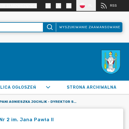
PL
RSS
SÓB SŁABOWIDZĄCYCH
WYSZUKIWANIE ZAAWANSOWANE
LICA OGŁOSZEŃ
STRONA ARCHIWALNA
PANI AGNIESZKA JOCHLIK - DYREKTOR SZKOŁY PODSTAWOWEJ NR 2 IM. JANA PAWŁA II
r 2 im. Jana Pawła II