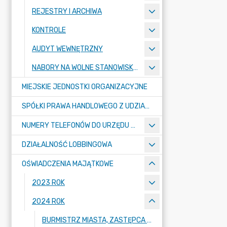
REJESTRY I ARCHIWA
KONTROLE
AUDYT WEWNĘTRZNY
NABORY NA WOLNE STANOWISKA PRACY
MIEJSKIE JEDNOSTKI ORGANIZACYJNE
SPÓŁKI PRAWA HANDLOWEGO Z UDZIAŁEM GMINY
NUMERY TELEFONÓW DO URZĘDU MIASTA, MIEJSKICH JEDNOSTEK ORGANIZACYJNYCH ORAZ SPÓŁEK PRAWA HANDLOWEGO Z UDZIAŁEM GMINY
DZIAŁALNOŚĆ LOBBINGOWA
OŚWIADCZENIA MAJĄTKOWE
2023 ROK
2024 ROK
BURMISTRZ MIASTA, ZASTĘPCA BURMISTRZA MIASTA, SEKRETARZ MIASTA, SKARBNIK MIASTA