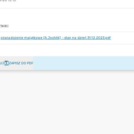
-26 13:15
NIKI
oświadczenie majątkowe (A.Jochlik) - stan na dzień 31.12.2023.pdf
UJ
ZAPISZ DO PDF