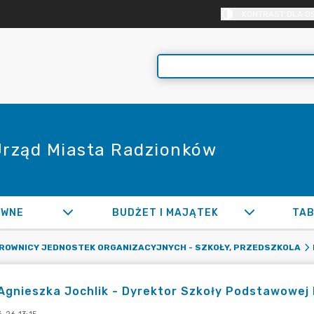
KONTRAST DLA O
 Urząd Miasta Radzionków
AWNE
BUDŻET I MAJĄTEK
TAB
EROWNICY JEDNOSTEK ORGANIZACYJNYCH - SZKOŁY, PRZEDSZKOLA
Agnieszka Jochlik - Dyrektor Szkoły Podstawowej N