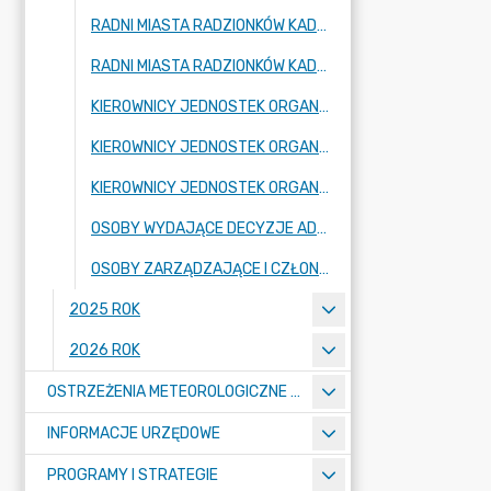
RADNI MIASTA RADZIONKÓW KADENCJA 2018-2023 (KADENCJA PRZEDŁUŻONA DO 30.04.2024 ROKU)
RADNI MIASTA RADZIONKÓW KADENCJA 2024-2029
KIEROWNICY JEDNOSTEK ORGANIZACYJNYCH - SZKOŁY, PRZEDSZKOLA
KIEROWNICY JEDNOSTEK ORGANIZACYJNYCH GMINY - JEDNOSTKI BUDŻETOWE
KIEROWNICY JEDNOSTEK ORGANIZACYJNYCH - INSTYTUCJE KULTURY
OSOBY WYDAJĄCE DECYZJE ADMINISTRACYJNE W IMIENIU BURMISTRZA MIASTA
OSOBY ZARZĄDZAJĄCE I CZŁONKOWIE ORGANÓW ZARZĄDZAJĄCYCH GMINNYMI OSOBAMI PRAWNYMI
2025 ROK
2026 ROK
OSTRZEŻENIA METEOROLOGICZNE O ZŁYM STANIE POWIETRZA I INNE
INFORMACJE URZĘDOWE
PROGRAMY I STRATEGIE