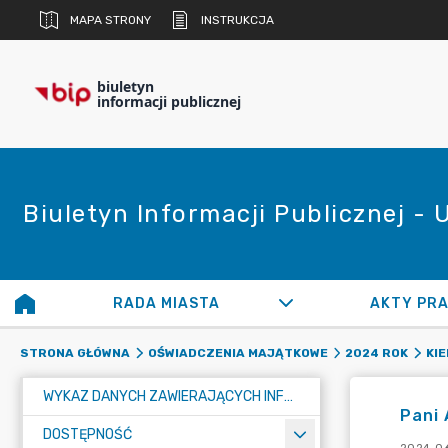
MAPA STRONY
INSTRUKCJA
biuletyn
informacji publicznej
Biuletyn Informacji Publicznej -
RADA MIASTA
AKTY PR
STRONA GŁÓWNA
OŚWIADCZENIA MAJĄTKOWE
2024 ROK
KI
WYKAZ DANYCH ZAWIERAJĄCYCH INFORMACJE O ŚRODOWISKU I JEGO OCHRONIE
Pani 
DOSTĘPNOŚĆ