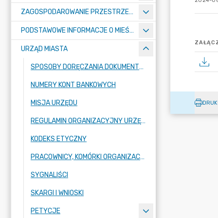
2024-06
ZAGOSPODAROWANIE PRZESTRZENNE
PODSTAWOWE INFORMACJE O MIEŚCIE
ZAŁĄCZ
URZĄD MIASTA
SPOSOBY DORĘCZANIA DOKUMENTÓW DO URZĘDU MIASTA RADZIONKÓW
NUMERY KONT BANKOWYCH
MISJA URZĘDU
DRUK
REGULAMIN ORGANIZACYJNY URZĘDU
KODEKS ETYCZNY
PRACOWNICY, KOMÓRKI ORGANIZACYJNE URZĘDU
SYGNALIŚCI
SKARGI I WNIOSKI
PETYCJE