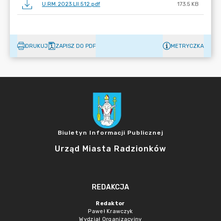
U.RM.2023.LII.512.pdf
173.5 KB
DRUKUJ
ZAPISZ DO PDF
METRYCZKA
Biuletyn Informacji Publicznej
Urząd Miasta Radzionków
REDAKCJA
Redaktor
Paweł Krawczyk
Wydział Organizacyjny