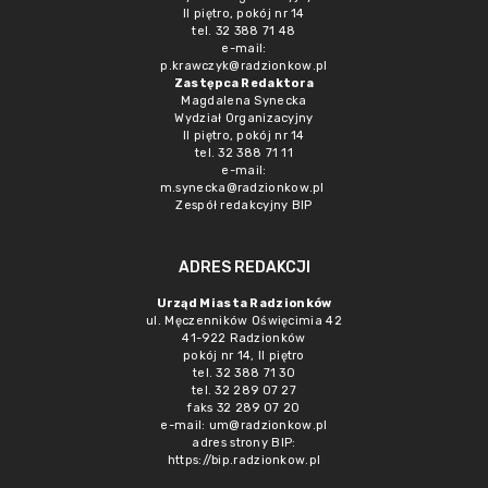
II piętro, pokój nr 14
tel. 32 388 71 48
e-mail:
p.krawczyk@radzionkow.pl
Zastępca Redaktora
Magdalena Synecka
Wydział Organizacyjny
II piętro, pokój nr 14
tel. 32 388 71 11
e-mail:
m.synecka@radzionkow.pl
Zespół redakcyjny BIP
ADRES REDAKCJI
Urząd Miasta Radzionków
ul. Męczenników Oświęcimia 42
41-922 Radzionków
pokój nr 14, II piętro
tel. 32 388 71 30
tel. 32 289 07 27
faks 32 289 07 20
e-mail:
um@radzionkow.pl
adres strony BIP:
https://bip.radzionkow.pl