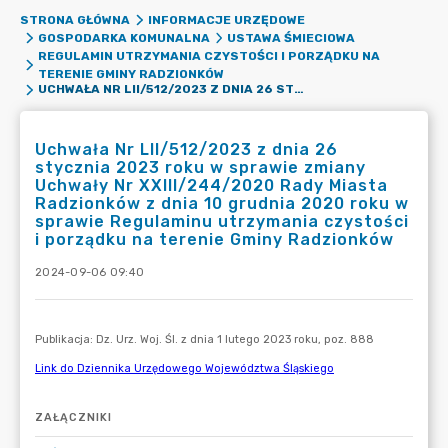
STRONA GŁÓWNA
INFORMACJE URZĘDOWE
GOSPODARKA KOMUNALNA
USTAWA ŚMIECIOWA
REGULAMIN UTRZYMANIA CZYSTOŚCI I PORZĄDKU NA
TERENIE GMINY RADZIONKÓW
UCHWAŁA NR LII/512/2023 Z DNIA 26 STYCZNIA 2023 ROKU W SPRAWIE ZMIANY UCHWAŁY NR XXIII/244/2020 RADY MIASTA RADZIONKÓW Z DNIA 10 GRUDNIA 2020 ROKU W SPRAWIE REGULAMINU UTRZYMANIA CZYSTOŚCI I PORZĄDKU NA TERENIE GMINY RADZIONKÓW
Uchwała Nr LII/512/2023 z dnia 26
stycznia 2023 roku w sprawie zmiany
Uchwały Nr XXIII/244/2020 Rady Miasta
Radzionków z dnia 10 grudnia 2020 roku w
sprawie Regulaminu utrzymania czystości
i porządku na terenie Gminy Radzionków
2024-09-06 09:40
ZAŁĄCZNIKI