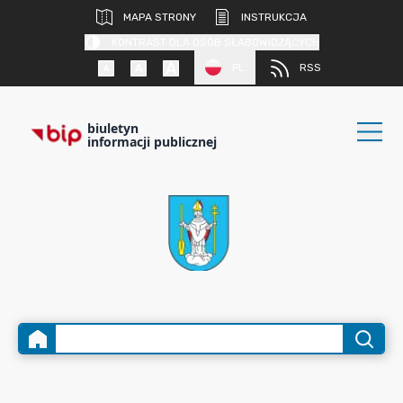
MAPA STRONY
INSTRUKCJA
KONTRAST DLA OSÓB SŁABOWIDZĄCYCH
PL
RSS
biuletyn
informacji publicznej