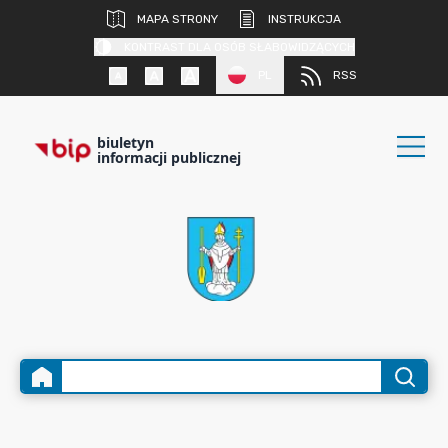
MAPA STRONY
INSTRUKCJA
KONTRAST DLA OSÓB SŁABOWIDZĄCYCH
PL
RSS
biuletyn
informacji publicznej