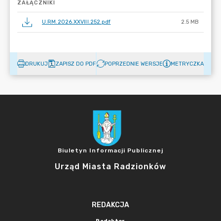
ZAŁĄCZNIKI
U.RM.2026.XXVIII.252.pdf
2.5 MB
DRUKUJ
ZAPISZ DO PDF
POPRZEDNIE WERSJE
METRYCZKA
Biuletyn Informacji Publicznej
Urząd Miasta Radzionków
REDAKCJA