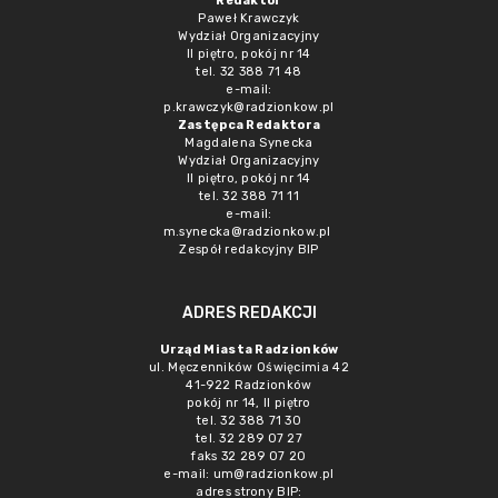
Redaktor
Paweł Krawczyk
Wydział Organizacyjny
II piętro, pokój nr 14
tel. 32 388 71 48
e-mail:
p.krawczyk@radzionkow.pl
Zastępca Redaktora
Magdalena Synecka
Wydział Organizacyjny
II piętro, pokój nr 14
tel. 32 388 71 11
e-mail:
m.synecka@radzionkow.pl
Zespół redakcyjny BIP
ADRES REDAKCJI
Urząd Miasta Radzionków
ul. Męczenników Oświęcimia 42
41-922 Radzionków
pokój nr 14, II piętro
tel. 32 388 71 30
tel. 32 289 07 27
faks 32 289 07 20
e-mail:
um@radzionkow.pl
adres strony BIP: