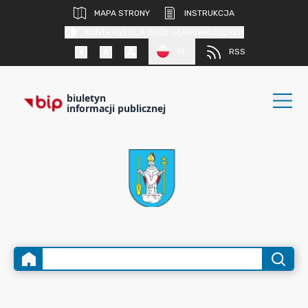
MAPA STRONY
INSTRUKCJA
KONTRAST DLA OSÓB SŁABOWIDZĄCYCH
PL
RSS
biuletyn
informacji publicznej