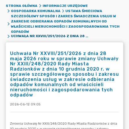
STRONA GŁÓWNA
INFORMACJE URZĘDOWE
GOSPODARKA KOMUNALNA
USTAWA ŚMIECIOWA
SZCZEGÓŁOWY SPOSÓB I ZAKRES ŚWIADCZENIA USŁUG W
ZAKRESIE ODBIERANIA ODPADÓW KOMUNALNYCH OD
WŁAŚCICIELI NIERUCHOMOŚCI I ZAGOSPODAROWANIA TYCH
ODPADÓW
UCHWAŁA NR XXVIII/251/2026 Z DNIA 28 MAJA 2026 ROKU W SPRAWIE ZMIANY UCHWAŁY NR XXIII/248/2020 RADY MIASTA RADZIONKÓW Z DNIA 10 GRUDNIA 2020 R. W SPRAWIE SZCZEGÓŁOWEGO SPOSOBU I ZAKRESU ŚWIADCZENIA USŁUG W ZAKRESIE ODBIERANIA ODPADÓW KOMUNALNYCH OD WŁAŚCICIELI NIERUCHOMOŚCI I ZAGOSPODAROWANIA TYCH ODPADÓW
Uchwała Nr XXVIII/251/2026 z dnia 28
maja 2026 roku w sprawie zmiany Uchwały
Nr XXIII/248/2020 Rady Miasta
Radzionków z dnia 10 grudnia 2020 r. w
sprawie szczegółowego sposobu i zakresu
świadczenia usług w zakresie odbierania
odpadów komunalnych od właścicieli
nieruchomości i zagospodarowania tych
odpadów
2026-06-12 09:05