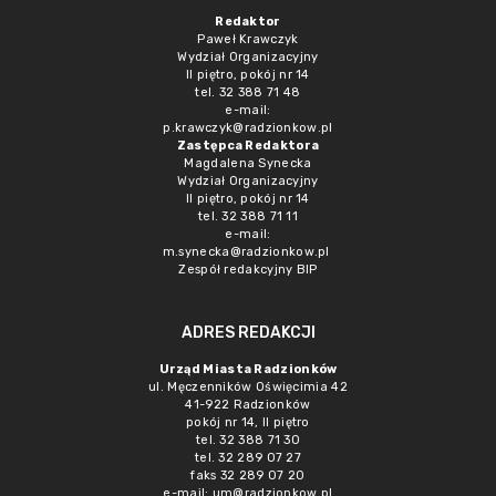
Redaktor
Paweł Krawczyk
Wydział Organizacyjny
II piętro, pokój nr 14
tel. 32 388 71 48
e-mail:
p.krawczyk@radzionkow.pl
Zastępca Redaktora
Magdalena Synecka
Wydział Organizacyjny
II piętro, pokój nr 14
tel. 32 388 71 11
e-mail:
m.synecka@radzionkow.pl
Zespół redakcyjny BIP
ADRES REDAKCJI
Urząd Miasta Radzionków
ul. Męczenników Oświęcimia 42
41-922 Radzionków
pokój nr 14, II piętro
tel. 32 388 71 30
tel. 32 289 07 27
faks 32 289 07 20
e-mail:
um@radzionkow.pl