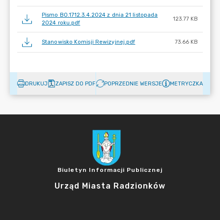
Pismo BO.1712.3.4.2024 z dnia 21 listopada
123.77 KB
2024 roku.pdf
Stanowisko Komisji Rewizyjnej.pdf
73.66 KB
DRUKUJ
ZAPISZ DO PDF
POPRZEDNIE WERSJE
METRYCZKA
Biuletyn Informacji Publicznej
Urząd Miasta Radzionków