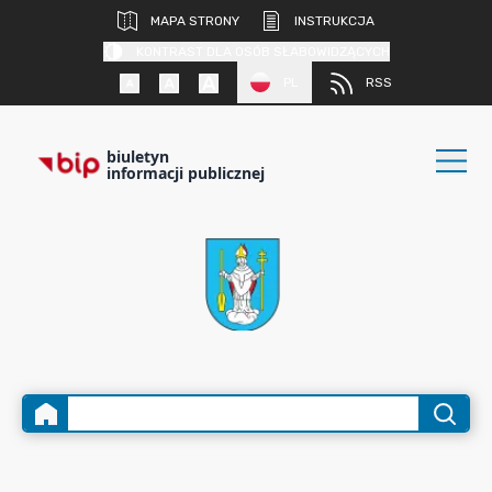
MAPA STRONY
INSTRUKCJA
KONTRAST DLA OSÓB SŁABOWIDZĄCYCH
PL
RSS
biuletyn
informacji publicznej