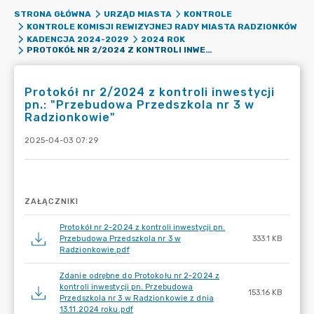
STRONA GŁÓWNA
URZĄD MIASTA
KONTROLE
KONTROLE KOMISJI REWIZYJNEJ RADY MIASTA RADZIONKÓW
KADENCJA 2024-2029
2024 ROK
PROTOKÓŁ NR 2/2024 Z KONTROLI INWESTYCJI PN.: "PRZEBUDOWA PRZEDSZKOLA NR 3 W RADZIONKOWIE"
Protokół nr 2/2024 z kontroli inwestycji
pn.: "Przebudowa Przedszkola nr 3 w
Radzionkowie"
2025-04-03 07:29
ZAŁĄCZNIKI
Protokół nr 2-2024 z kontroli inwestycji pn.
Przebudowa Przedszkola nr 3 w
333.1 KB
Radzionkowie.pdf
Zdanie odrębne do Protokołu nr 2-2024 z
kontroli inwestycji pn. Przebudowa
153.16 KB
Przedszkola nr 3 w Radzionkowie z dnia
13.11.2024 roku.pdf