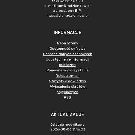
faks 32 289 07 20
e-mail:
um@radzionkow.pl
adres strony BIP:
https://bip.radzionkow.pl
INFORMACJE
Mapa strony
Dostępność cyfrowa
Ochrona danych osobowych
Udostępnienie informacji
publicznej
Ponowne wykorzystanie
Rejestr zmian
Statystyki odwiedzin
Wyjaśnienia skrótów
pojęciowych
RSS
AKTUALIZACJE
Ostatnia modyfikacja
2026-08-06 11:16:03