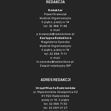
REDAKCJA
Redaktor
Paweł Krawczyk
Wydział Organizacyjny
II piętro, pokój nr 14
tel. 32 388 71 48
e-mail:
p.krawczyk@radzionkow.pl
Zastępca Redaktora
Magdalena Synecka
Wydział Organizacyjny
II piętro, pokój nr 14
tel. 32 388 71 11
e-mail:
m.synecka@radzionkow.pl
Zespół redakcyjny BIP
ADRES REDAKCJI
Urząd Miasta Radzionków
ul. Męczenników Oświęcimia 42
41-922 Radzionków
pokój nr 14, II piętro
tel. 32 388 71 30
tel. 32 289 07 27