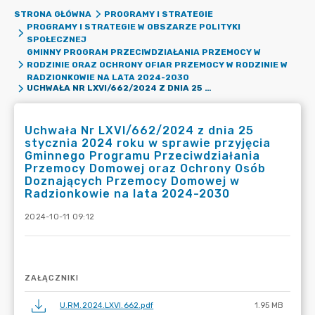
STRONA GŁÓWNA
PROGRAMY I STRATEGIE
PROGRAMY I STRATEGIE W OBSZARZE POLITYKI
SPOŁECZNEJ
GMINNY PROGRAM PRZECIWDZIAŁANIA PRZEMOCY W
RODZINIE ORAZ OCHRONY OFIAR PRZEMOCY W RODZINIE W
RADZIONKOWIE NA LATA 2024-2030
UCHWAŁA NR LXVI/662/2024 Z DNIA 25 STYCZNIA 2024 ROKU W SPRAWIE PRZYJĘCIA GMINNEGO PROGRAMU PRZECIWDZIAŁANIA PRZEMOCY DOMOWEJ ORAZ OCHRONY OSÓB DOZNAJĄCYCH PRZEMOCY DOMOWEJ W RADZIONKOWIE NA LATA 2024-2030
Uchwała Nr LXVI/662/2024 z dnia 25
stycznia 2024 roku w sprawie przyjęcia
Gminnego Programu Przeciwdziałania
Przemocy Domowej oraz Ochrony Osób
Doznających Przemocy Domowej w
Radzionkowie na lata 2024-2030
2024-10-11 09:12
ZAŁĄCZNIKI
U.RM.2024.LXVI.662.pdf
1.95 MB