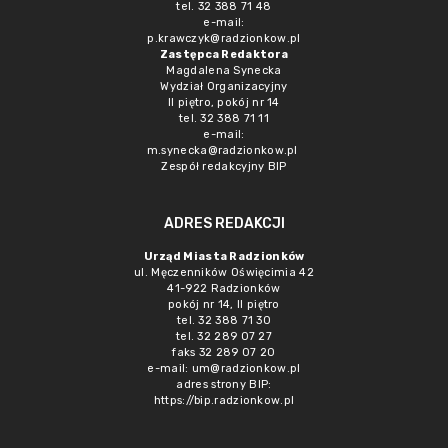
tel. 32 388 71 48
e-mail:
p.krawczyk@radzionkow.pl
Zastępca Redaktora
Magdalena Synecka
Wydział Organizacyjny
II piętro, pokój nr 14
tel. 32 388 71 11
e-mail:
m.synecka@radzionkow.pl
Zespół redakcyjny BIP
ADRES REDAKCJI
Urząd Miasta Radzionków
ul. Męczenników Oświęcimia 42
41-922 Radzionków
pokój nr 14, II piętro
tel. 32 388 71 30
tel. 32 289 07 27
faks 32 289 07 20
e-mail:
um@radzionkow.pl
adres strony BIP:
https://bip.radzionkow.pl