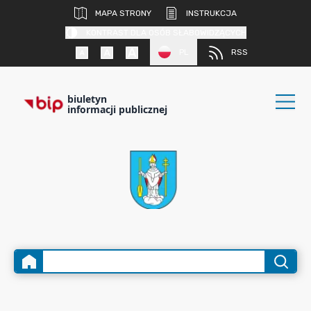
MAPA STRONY
INSTRUKCJA
KONTRAST DLA OSÓB SŁABOWIDZĄCYCH
PL
RSS
biuletyn
informacji publicznej