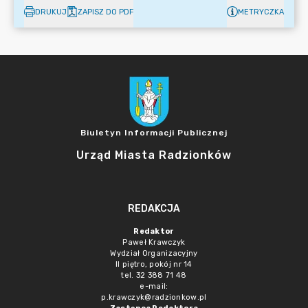
DRUKUJ
ZAPISZ DO PDF
METRYCZKA
Biuletyn Informacji Publicznej
Urząd Miasta Radzionków
REDAKCJA
Redaktor
Paweł Krawczyk
Wydział Organizacyjny
II piętro, pokój nr 14
tel. 32 388 71 48
e-mail:
p.krawczyk@radzionkow.pl