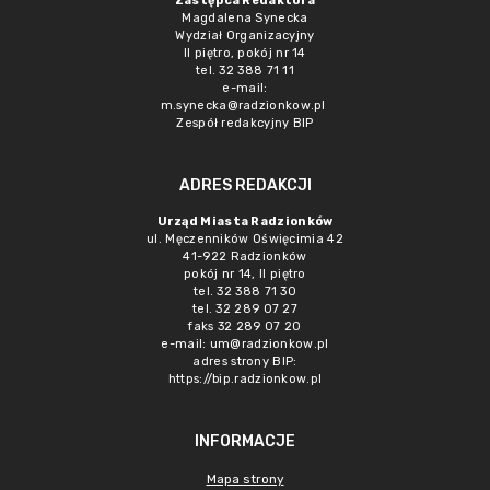
Zastępca Redaktora
Magdalena Synecka
Wydział Organizacyjny
II piętro, pokój nr 14
tel. 32 388 71 11
e-mail:
m.synecka@radzionkow.pl
Zespół redakcyjny BIP
ADRES REDAKCJI
Urząd Miasta Radzionków
ul. Męczenników Oświęcimia 42
41-922 Radzionków
pokój nr 14, II piętro
tel. 32 388 71 30
tel. 32 289 07 27
faks 32 289 07 20
e-mail:
um@radzionkow.pl
adres strony BIP:
https://bip.radzionkow.pl
INFORMACJE
Mapa strony