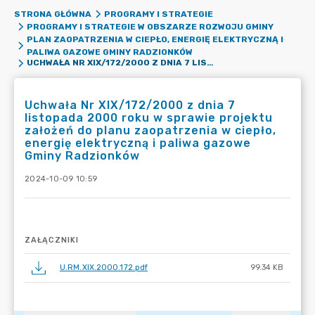
STRONA GŁÓWNA
PROGRAMY I STRATEGIE
PROGRAMY I STRATEGIE W OBSZARZE ROZWOJU GMINY
PLAN ZAOPATRZENIA W CIEPŁO, ENERGIĘ ELEKTRYCZNĄ I
PALIWA GAZOWE GMINY RADZIONKÓW
UCHWAŁA NR XIX/172/2000 Z DNIA 7 LISTOPADA 2000 ROKU W SPRAWIE PROJEKTU ZAŁOŻEŃ DO PLANU ZAOPATRZENIA W CIEPŁO, ENERGIĘ ELEKTRYCZNĄ I PALIWA GAZOWE GMINY RADZIONKÓW
Uchwała Nr XIX/172/2000 z dnia 7
listopada 2000 roku w sprawie projektu
założeń do planu zaopatrzenia w ciepło,
energię elektryczną i paliwa gazowe
Gminy Radzionków
2024-10-09 10:59
ZAŁĄCZNIKI
U.RM.XIX.2000.172.pdf
99.34 KB