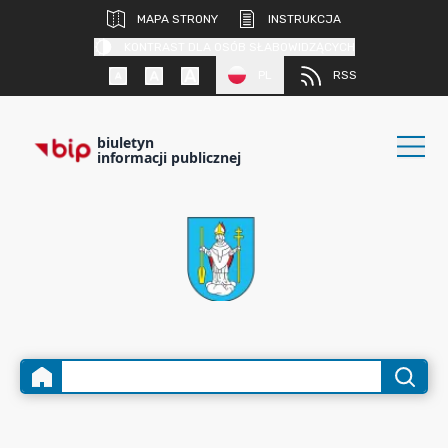
MAPA STRONY
INSTRUKCJA
KONTRAST DLA OSÓB SŁABOWIDZĄCYCH
PL
RSS
biuletyn
informacji publicznej