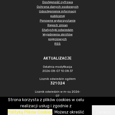
Dostępność cyfrowa
Ochrona danych osobowych
Udostępnienie informacji
publicznej
Ponowne wykorzystanie
Rejestr zmian
Statystyki odwiedzin
Wyjaśnienia skrótów
pojęciowych
RSS
AKTUALIZACJE
Ostatnia modyfikacja
2026-08-07 10:08:37
Licznik odwiedzin ogółem
321 024
Licznik odwiedzin w m-cu 2026-
07
Strona korzysta z plików cookies w celu
1 083
realizacji usług i zgodnie z
Polityką Plików Cookies
. Możesz określić
Zamknij
CMS & Hosting: Nefeni Sp. z o.o.