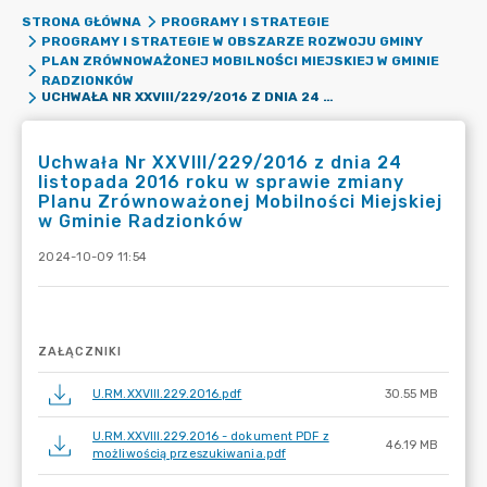
STRONA GŁÓWNA
PROGRAMY I STRATEGIE
PROGRAMY I STRATEGIE W OBSZARZE ROZWOJU GMINY
PLAN ZRÓWNOWAŻONEJ MOBILNOŚCI MIEJSKIEJ W GMINIE
RADZIONKÓW
UCHWAŁA NR XXVIII/229/2016 Z DNIA 24 LISTOPADA 2016 ROKU W SPRAWIE ZMIANY PLANU ZRÓWNOWAŻONEJ MOBILNOŚCI MIEJSKIEJ W GMINIE RADZIONKÓW
Uchwała Nr XXVIII/229/2016 z dnia 24
listopada 2016 roku w sprawie zmiany
Planu Zrównoważonej Mobilności Miejskiej
w Gminie Radzionków
2024-10-09 11:54
ZAŁĄCZNIKI
U.RM.XXVIII.229.2016.pdf
30.55 MB
U.RM.XXVIII.229.2016 - dokument PDF z
46.19 MB
możliwością przeszukiwania.pdf