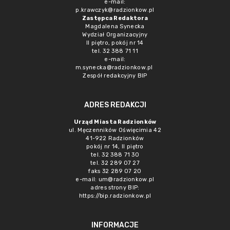
e-mail:
p.krawczyk@radzionkow.pl
Zastępca Redaktora
Magdalena Synecka
Wydział Organizacyjny
II piętro, pokój nr 14
tel. 32 388 71 11
e-mail:
m.synecka@radzionkow.pl
Zespół redakcyjny BIP
ADRES REDAKCJI
Urząd Miasta Radzionków
ul. Męczenników Oświęcimia 42
41-922 Radzionków
pokój nr 14, II piętro
tel. 32 388 71 30
tel. 32 289 07 27
faks 32 289 07 20
e-mail:
um@radzionkow.pl
adres strony BIP:
https://bip.radzionkow.pl
INFORMACJE