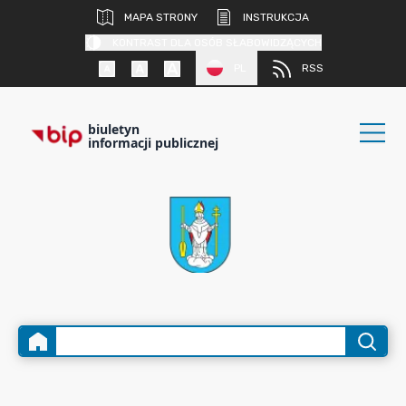
MAPA STRONY
INSTRUKCJA
KONTRAST DLA OSÓB SŁABOWIDZĄCYCH
PL
RSS
biuletyn
informacji publicznej