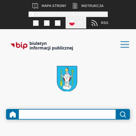
MAPA STRONY
INSTRUKCJA
KONTRAST DLA OSÓB SŁABOWIDZĄCYCH
PL
RSS
biuletyn
informacji publicznej