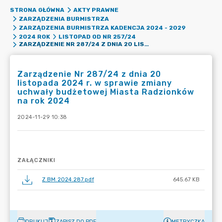
STRONA GŁÓWNA
AKTY PRAWNE
ZARZĄDZENIA BURMISTRZA
ZARZĄDZENIA BURMISTRZA KADENCJA 2024 - 2029
2024 ROK
LISTOPAD OD NR 257/24
ZARZĄDZENIE NR 287/24 Z DNIA 20 LISTOPADA 2024 R. W SPRAWIE ZMIANY UCHWAŁY BUDŻETOWEJ MIASTA RADZIONKÓW NA ROK 2024
Zarządzenie Nr 287/24 z dnia 20
listopada 2024 r. w sprawie zmiany
uchwały budżetowej Miasta Radzionków
na rok 2024
2024-11-29 10:38
ZAŁĄCZNIKI
Z.BM.2024.287.pdf
645.67 KB
DRUKUJ
ZAPISZ DO PDF
METRYCZKA