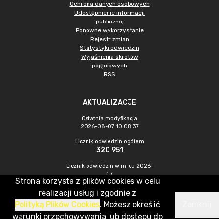
Ochrona danych osobowych
Udostępnienie informacji
publicznej
Ponowne wykorzystanie
Rejestr zmian
Statystyki odwiedzin
Wyjaśnienia skrótów
pojęciowych
RSS
AKTUALIZACJE
Ostatnia modyfikacja
2026-08-07 10:08:37
Licznik odwiedzin ogółem
320 951
Licznik odwiedzin w m-cu 2026-
07
Strona korzysta z plików cookies w celu
1 010
realizacji usług i zgodnie z
Polityką Plików Cookies
. Możesz określić
Zamknij
CMS & Hosting: Nefeni Sp. z o.o.
warunki przechowywania lub dostępu do