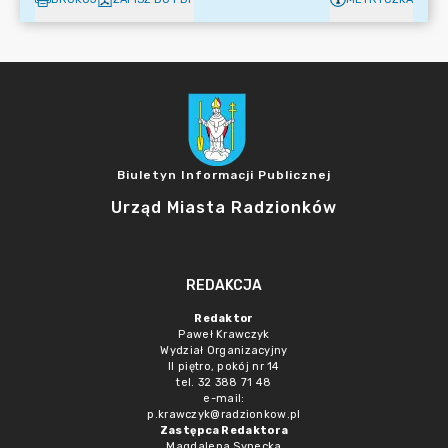
Biuletyn Informacji Publicznej
Urząd Miasta Radzionków
REDAKCJA
Redaktor
Paweł Krawczyk
Wydział Organizacyjny
II piętro, pokój nr 14
tel. 32 388 71 48
e-mail:
p.krawczyk@radzionkow.pl
Zastępca Redaktora
Magdalena Synecka