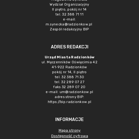
Wydział Organizacyjny
II piętro, pokój nr 14
tel. 32 388 71 11
e-mail:
m.synecka@radzionkow.pl
Zespół redakcyjny BIP
ADRES REDAKCJI
Urząd Miasta Radzionków
ul. Męczenników Oświęcimia 42
41-922 Radzionków
pokój nr 14, II piętro
tel. 32 388 71 30
tel. 32 289 07 27
faks 32 289 07 20
e-mail:
um@radzionkow.pl
adres strony BIP:
https://bip.radzionkow.pl
INFORMACJE
Mapa strony
Dostępność cyfrowa