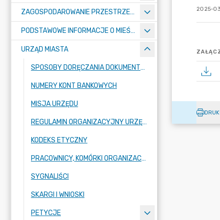
2025-03
ZAGOSPODAROWANIE PRZESTRZENNE
PODSTAWOWE INFORMACJE O MIEŚCIE
URZĄD MIASTA
ZAŁĄCZ
SPOSOBY DORĘCZANIA DOKUMENTÓW DO URZĘDU MIASTA RADZIONKÓW
NUMERY KONT BANKOWYCH
MISJA URZĘDU
DRUK
REGULAMIN ORGANIZACYJNY URZĘDU
KODEKS ETYCZNY
PRACOWNICY, KOMÓRKI ORGANIZACYJNE URZĘDU
SYGNALIŚCI
SKARGI I WNIOSKI
PETYCJE