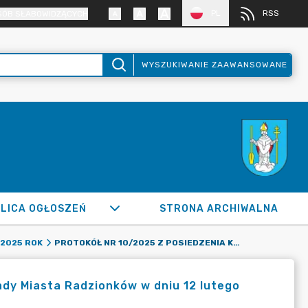
PL
RSS
SÓB SŁABOWIDZĄCYCH
WYSZUKIWANIE ZAAWANSOWANE
LICA OGŁOSZEŃ
STRONA ARCHIWALNA
PROTOKÓŁ NR 10/2025 Z POSIEDZENIA KOMISJI REWIZYJNEJ RADY MIASTA RADZIONKÓW W DNIU 12 LUTEGO 2025 R.
2025 ROK
ady Miasta Radzionków w dniu 12 lutego