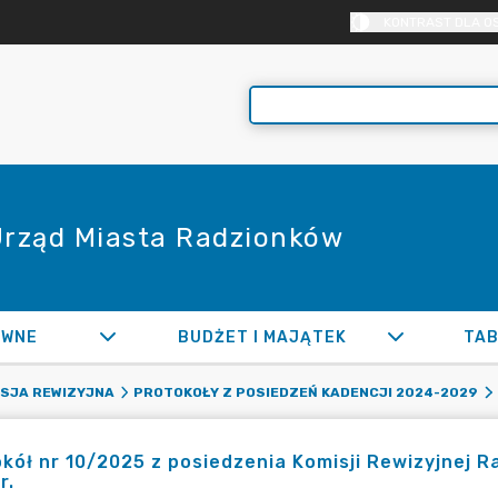
KONTRAST DLA O
 Urząd Miasta Radzionków
AWNE
BUDŻET I MAJĄTEK
TAB
ISJA REWIZYJNA
PROTOKOŁY Z POSIEDZEŃ KADENCJI 2024-2029
kół nr 10/2025 z posiedzenia Komisji Rewizyjnej R
r.