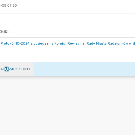
-05 07:50
NIKI
Protokół 10-2024 z posiedzenia Komisji Rewizyjnej Rady Miasta Radzionków w dn
UJ
ZAPISZ DO PDF