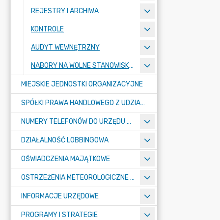
REJESTRY I ARCHIWA
KONTROLE
AUDYT WEWNĘTRZNY
NABORY NA WOLNE STANOWISKA PRACY
MIEJSKIE JEDNOSTKI ORGANIZACYJNE
SPÓŁKI PRAWA HANDLOWEGO Z UDZIAŁEM GMINY
NUMERY TELEFONÓW DO URZĘDU MIASTA, MIEJSKICH JEDNOSTEK ORGANIZACYJNYCH ORAZ SPÓŁEK PRAWA HANDLOWEGO Z UDZIAŁEM GMINY
DZIAŁALNOŚĆ LOBBINGOWA
OŚWIADCZENIA MAJĄTKOWE
OSTRZEŻENIA METEOROLOGICZNE O ZŁYM STANIE POWIETRZA I INNE
INFORMACJE URZĘDOWE
PROGRAMY I STRATEGIE