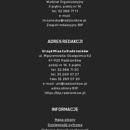
Wydział Organizacyjny
II piętro, pokój nr 14
tel. 32 388 71 11
e-mail:
m.synecka@radzionkow.pl
Zespół redakcyjny BIP
ADRES REDAKCJI
Urząd Miasta Radzionków
ul. Męczenników Oświęcimia 42
41-922 Radzionków
pokój nr 14, II piętro
tel. 32 388 71 30
tel. 32 289 07 27
faks 32 289 07 20
e-mail:
um@radzionkow.pl
adres strony BIP:
https://bip.radzionkow.pl
INFORMACJE
Mapa strony
Dostępność cyfrowa