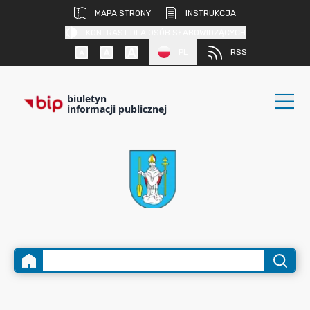
MAPA STRONY
INSTRUKCJA
KONTRAST DLA OSÓB SŁABOWIDZĄCYCH
PL
RSS
biuletyn
informacji publicznej