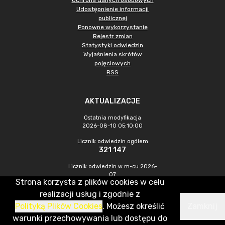
Ochrona danych osobowych
Udostępnienie informacji
publicznej
Ponowne wykorzystanie
Rejestr zmian
Statystyki odwiedzin
Wyjaśnienia skrótów
pojęciowych
RSS
AKTUALIZACJE
Ostatnia modyfikacja
2026-08-10 05:10:00
Licznik odwiedzin ogółem
321 147
Licznik odwiedzin w m-cu 2026-
07
Strona korzysta z plików cookies w celu
1 206
realizacji usług i zgodnie z
Polityką Plików Cookies
. Możesz określić
Zamknij
CMS & Hosting: Nefeni Sp. z o.o.
warunki przechowywania lub dostępu do