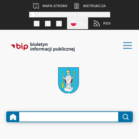
MAPA STRONY
INSTRUKCJA
KONTRAST DLA OSÓB SŁABOWIDZĄCYCH
PL
RSS
biuletyn
informacji publicznej