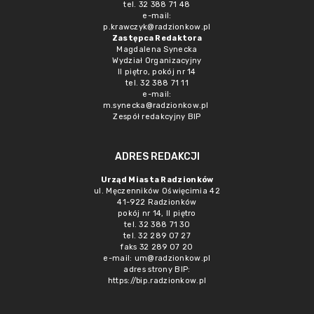
tel. 32 388 71 48
e-mail:
p.krawczyk@radzionkow.pl
Zastępca Redaktora
Magdalena Synecka
Wydział Organizacyjny
II piętro, pokój nr 14
tel. 32 388 71 11
e-mail:
m.synecka@radzionkow.pl
Zespół redakcyjny BIP
ADRES REDAKCJI
Urząd Miasta Radzionków
ul. Męczenników Oświęcimia 42
41-922 Radzionków
pokój nr 14, II piętro
tel. 32 388 71 30
tel. 32 289 07 27
faks 32 289 07 20
e-mail:
um@radzionkow.pl
adres strony BIP:
https://bip.radzionkow.pl