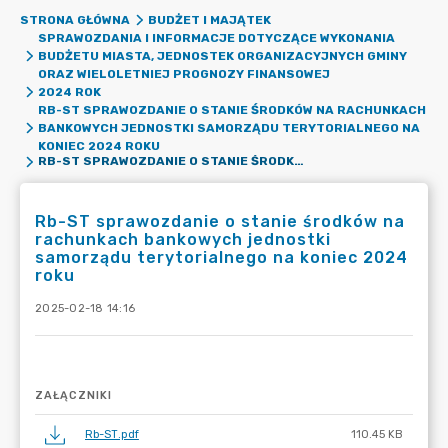
STRONA GŁÓWNA
BUDŻET I MAJĄTEK
SPRAWOZDANIA I INFORMACJE DOTYCZĄCE WYKONANIA
BUDŻETU MIASTA, JEDNOSTEK ORGANIZACYJNYCH GMINY
ORAZ WIELOLETNIEJ PROGNOZY FINANSOWEJ
2024 ROK
RB-ST SPRAWOZDANIE O STANIE ŚRODKÓW NA RACHUNKACH
BANKOWYCH JEDNOSTKI SAMORZĄDU TERYTORIALNEGO NA
KONIEC 2024 ROKU
RB-ST SPRAWOZDANIE O STANIE ŚRODKÓW NA RACHUNKACH BANKOWYCH JEDNOSTKI SAMORZĄDU TERYTORIALNEGO NA KONIEC 2024 ROKU
Rb-ST sprawozdanie o stanie środków na
rachunkach bankowych jednostki
samorządu terytorialnego na koniec 2024
roku
2025-02-18 14:16
ZAŁĄCZNIKI
Rb-ST.pdf
110.45 KB