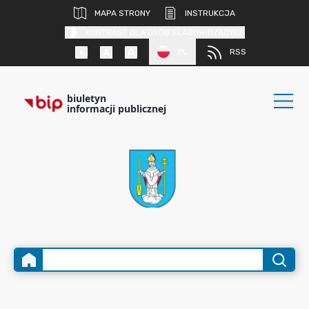
MAPA STRONY
INSTRUKCJA
KONTRAST DLA OSÓB SŁABOWIDZĄCYCH
PL
RSS
biuletyn
informacji publicznej