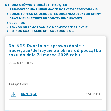
STRONA GŁÓWNA
BUDŻET I MAJĄTEK
SPRAWOZDANIA I INFORMACJE DOTYCZĄCE WYKONANIA
BUDŻETU MIASTA, JEDNOSTEK ORGANIZACYJNYCH GMINY
ORAZ WIELOLETNIEJ PROGNOZY FINANSOWEJ
2025 ROK
RB-NDS SPRAWOZDANIE O NADWYŻCE/DEFICYCIE
RB-NDS KWARTALNE SPRAWOZDANIE O NADWYŻCE/DEFICYCIE ZA OKRES OD POCZĄTKU ROKU DO DNIA 31 MARCA 2025 ROKU
Rb-NDS Kwartalne sprawozdanie o
nadwyżce/deficycie za okres od początku
roku do dnia 31 marca 2025 roku
2025-04-18 11:39
ZAŁĄCZNIKI
Rb-NDS.pdf
164.38 KB