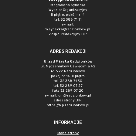
Zastępca Redaktora
Magdalena Synecka
Wydział Organizacyjny
II piętro, pokój nr 14
tel. 32 388 71 11
e-mail:
m.synecka@radzionkow.pl
Zespół redakcyjny BIP
ADRES REDAKCJI
Urząd Miasta Radzionków
ul. Męczenników Oświęcimia 42
41-922 Radzionków
pokój nr 14, II piętro
tel. 32 388 71 30
tel. 32 289 07 27
faks 32 289 07 20
e-mail:
um@radzionkow.pl
adres strony BIP:
https://bip.radzionkow.pl
INFORMACJE
Mapa strony