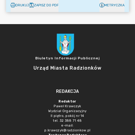
DRUKUJ
ZAPISZ DO PDF
METRYCZKA
Biuletyn Informacji Publicznej
Urząd Miasta Radzionków
REDAKCJA
Redaktor
Paweł Krawczyk
Wydział Organizacyjny
II piętro, pokój nr 14
tel. 32 388 71 48
e-mail:
p.krawczyk@radzionkow.pl