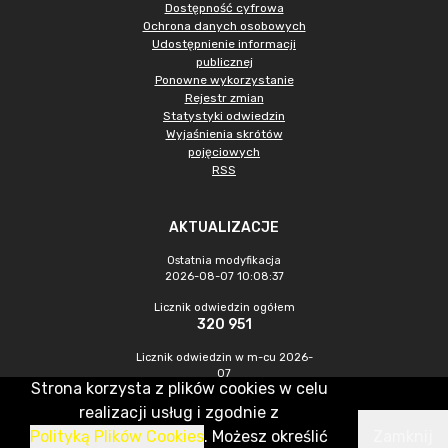
Dostępność cyfrowa
Ochrona danych osobowych
Udostępnienie informacji
publicznej
Ponowne wykorzystanie
Rejestr zmian
Statystyki odwiedzin
Wyjaśnienia skrótów
pojęciowych
RSS
AKTUALIZACJE
Ostatnia modyfikacja
2026-08-07 10:08:37
Licznik odwiedzin ogółem
320 951
Licznik odwiedzin w m-cu 2026-
07
Strona korzysta z plików cookies w celu
1 010
realizacji usług i zgodnie z
Polityką Plików Cookies
. Możesz określić
Zamknij
CMS & Hosting: Nefeni Sp. z o.o.