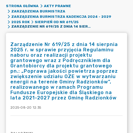
STRONA GŁÓWNA
AKTY PRAWNE
ZARZĄDZENIA BURMISTRZA
ZARZĄDZENIA BURMISTRZA KADENCJA 2024 - 2029
2025 ROK
SIERPIEŃ OD NR 611/25
ZARZĄDZENIE NR 619/25 Z DNIA 14 SIERPNIA 2025 R. W SPRAWIE PRZYJĘCIA REGULAMINU NABORU ORAZ REALIZACJI PROJEKTU GRANTOWEGO WRAZ Z PODRĘCZNIKIEM DLA GRANTOBIORCY DLA PROJEKTU GRANTOWEGO PN.: „POPRAWA JAKOŚCI POWIETRZA POPRZEZ ZWIĘKSZENIE UDZIAŁU OZE W WYTWARZANIU ENERGII NA TERENIE GMINY RADZIONKÓW”, REALIZOWANEGO W RAMACH PROGRAMU FUNDUSZE EUROPEJSKIE DLA ŚLĄSKIEGO NA LATA 2021-2027 PRZEZ GMINĘ RADZIONKÓW
Zarządzenie Nr 619/25 z dnia 14 sierpnia
2025 r. w sprawie przyjęcia Regulaminu
naboru oraz realizacji projektu
grantowego wraz z Podręcznikiem dla
Grantobiorcy dla projektu grantowego
pn.: „Poprawa jakości powietrza poprzez
zwiększenie udziału OZE w wytwarzaniu
energii na terenie Gminy Radzionków”,
realizowanego w ramach Programu
Fundusze Europejskie dla Śląskiego na
lata 2021-2027 przez Gminę Radzionków
2025-08-20 12:35