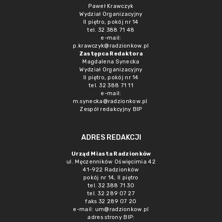
Paweł Krawczyk
Wydział Organizacyjny
II piętro, pokój nr 14
tel. 32 388 71 48
e-mail:
p.krawczyk@radzionkow.pl
Zastępca Redaktora
Magdalena Synecka
Wydział Organizacyjny
II piętro, pokój nr 14
tel. 32 388 71 11
e-mail:
m.synecka@radzionkow.pl
Zespół redakcyjny BIP
ADRES REDAKCJI
Urząd Miasta Radzionków
ul. Męczenników Oświęcimia 42
41-922 Radzionków
pokój nr 14, II piętro
tel. 32 388 71 30
tel. 32 289 07 27
faks 32 289 07 20
e-mail:
um@radzionkow.pl
adres strony BIP: