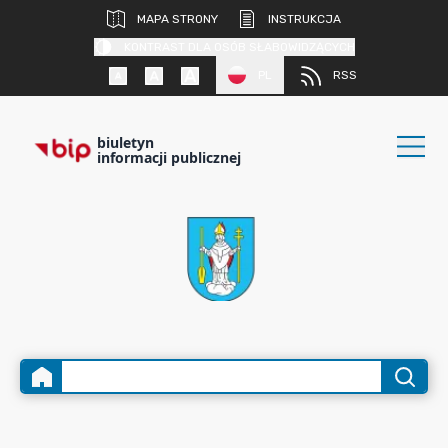
MAPA STRONY
INSTRUKCJA
KONTRAST DLA OSÓB SŁABOWIDZĄCYCH
PL
RSS
biuletyn
informacji publicznej