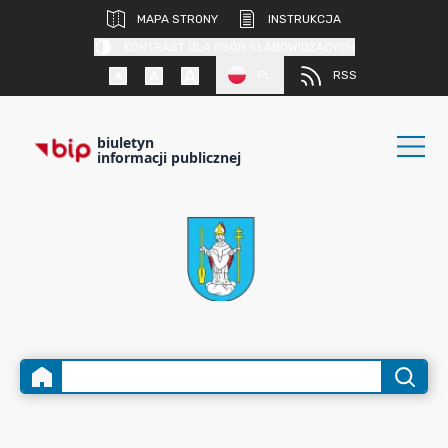
MAPA STRONY
INSTRUKCJA
KONTRAST DLA OSÓB SŁABOWIDZĄCYCH
PL
RSS
biuletyn
informacji publicznej