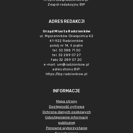
Zespół redakcyjny BIP
ADRES REDAKCJI
Urząd Miasta Radzionków
ul. Męczenników Oświęcimia 42
41-922 Radzionków
pokój nr 14, II piętro
tel. 32 388 71 30
tel. 32 289 07 27
faks 32 289 07 20
e-mail:
um@radzionkow.pl
adres strony BIP:
https://bip.radzionkow.pl
INFORMACJE
Mapa strony
Dostępność cyfrowa
Ochrona danych osobowych
Udostępnienie informacji
publicznej
Ponowne wykorzystanie