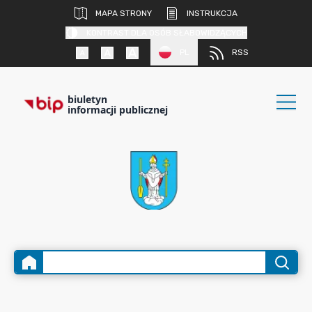
MAPA STRONY
INSTRUKCJA
KONTRAST DLA OSÓB SŁABOWIDZĄCYCH
PL
RSS
biuletyn
informacji publicznej