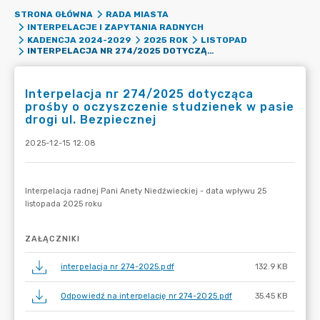
STRONA GŁÓWNA
RADA MIASTA
INTERPELACJE I ZAPYTANIA RADNYCH
KADENCJA 2024-2029
2025 ROK
LISTOPAD
INTERPELACJA NR 274/2025 DOTYCZĄCA PROŚBY O OCZYSZCZENIE STUDZIENEK W PASIE DROGI UL. BEZPIECZNEJ
Interpelacja nr 274/2025 dotycząca
prośby o oczyszczenie studzienek w pasie
drogi ul. Bezpiecznej
2025-12-15 12:08
ZAŁĄCZNIKI
interpelacja nr 274-2025.pdf
132.9 KB
Odpowiedź na interpelację nr 274-2025.pdf
35.45 KB