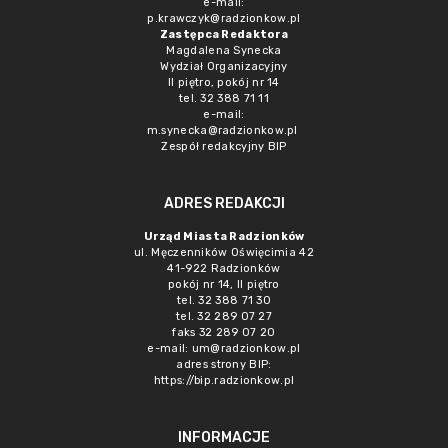
e-mail:
p.krawczyk@radzionkow.pl
Zastępca Redaktora
Magdalena Synecka
Wydział Organizacyjny
II piętro, pokój nr 14
tel. 32 388 71 11
e-mail:
m.synecka@radzionkow.pl
Zespół redakcyjny BIP
ADRES REDAKCJI
Urząd Miasta Radzionków
ul. Męczenników Oświęcimia 42
41-922 Radzionków
pokój nr 14, II piętro
tel. 32 388 71 30
tel. 32 289 07 27
faks 32 289 07 20
e-mail:
um@radzionkow.pl
adres strony BIP:
https://bip.radzionkow.pl
INFORMACJE