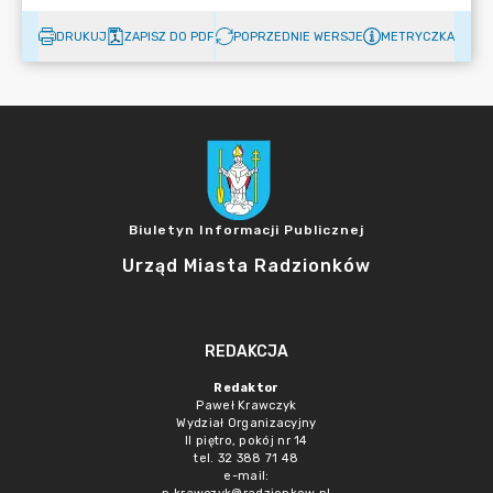
DRUKUJ
ZAPISZ DO PDF
POPRZEDNIE WERSJE
METRYCZKA
Biuletyn Informacji Publicznej
Urząd Miasta Radzionków
REDAKCJA
Redaktor
Paweł Krawczyk
Wydział Organizacyjny
II piętro, pokój nr 14
tel. 32 388 71 48
e-mail: