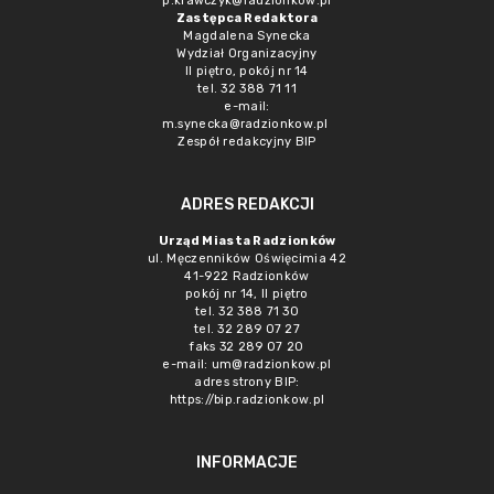
p.krawczyk@radzionkow.pl
Zastępca Redaktora
Magdalena Synecka
Wydział Organizacyjny
II piętro, pokój nr 14
tel. 32 388 71 11
e-mail:
m.synecka@radzionkow.pl
Zespół redakcyjny BIP
ADRES REDAKCJI
Urząd Miasta Radzionków
ul. Męczenników Oświęcimia 42
41-922 Radzionków
pokój nr 14, II piętro
tel. 32 388 71 30
tel. 32 289 07 27
faks 32 289 07 20
e-mail:
um@radzionkow.pl
adres strony BIP:
https://bip.radzionkow.pl
INFORMACJE