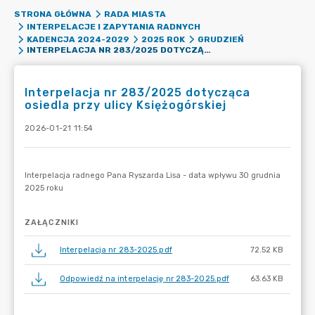
STRONA GŁÓWNA
RADA MIASTA
INTERPELACJE I ZAPYTANIA RADNYCH
KADENCJA 2024-2029
2025 ROK
GRUDZIEŃ
INTERPELACJA NR 283/2025 DOTYCZĄCA OSIEDLA PRZY ULICY KSIĘŻOGÓRSKIEJ
Interpelacja nr 283/2025 dotycząca
osiedla przy ulicy Księżogórskiej
2026-01-21 11:54
ZAŁĄCZNIKI
Interpelacja nr 283-2025.pdf
72.52 KB
Odpowiedź na interpelację nr 283-2025.pdf
63.63 KB