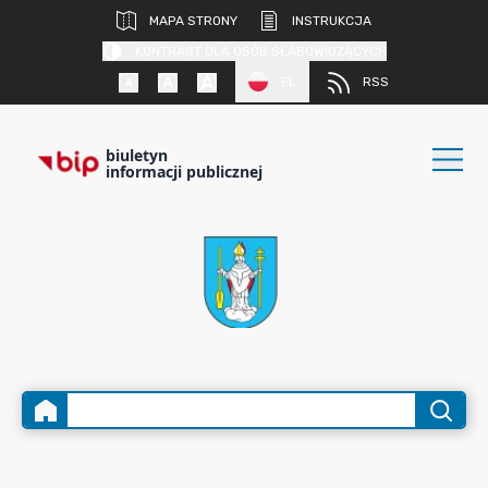
MAPA STRONY
INSTRUKCJA
KONTRAST DLA OSÓB SŁABOWIDZĄCYCH
PL
RSS
biuletyn
informacji publicznej