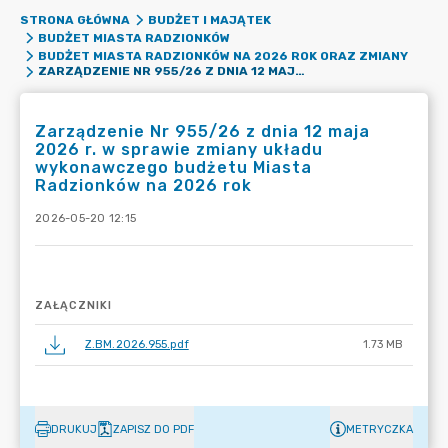
STRONA GŁÓWNA
BUDŻET I MAJĄTEK
BUDŻET MIASTA RADZIONKÓW
BUDŻET MIASTA RADZIONKÓW NA 2026 ROK ORAZ ZMIANY
ZARZĄDZENIE NR 955/26 Z DNIA 12 MAJA 2026 R. W SPRAWIE ZMIANY UKŁADU WYKONAWCZEGO BUDŻETU MIASTA RADZIONKÓW NA 2026 ROK
Zarządzenie Nr 955/26 z dnia 12 maja
2026 r. w sprawie zmiany układu
wykonawczego budżetu Miasta
Radzionków na 2026 rok
2026-05-20 12:15
ZAŁĄCZNIKI
Z.BM.2026.955.pdf
1.73 MB
DRUKUJ
ZAPISZ DO PDF
METRYCZKA