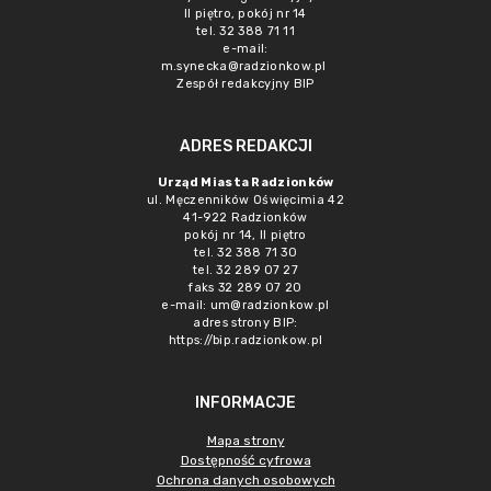
II piętro, pokój nr 14
tel. 32 388 71 11
e-mail:
m.synecka@radzionkow.pl
Zespół redakcyjny BIP
ADRES REDAKCJI
Urząd Miasta Radzionków
ul. Męczenników Oświęcimia 42
41-922 Radzionków
pokój nr 14, II piętro
tel. 32 388 71 30
tel. 32 289 07 27
faks 32 289 07 20
e-mail:
um@radzionkow.pl
adres strony BIP:
https://bip.radzionkow.pl
INFORMACJE
Mapa strony
Dostępność cyfrowa
Ochrona danych osobowych