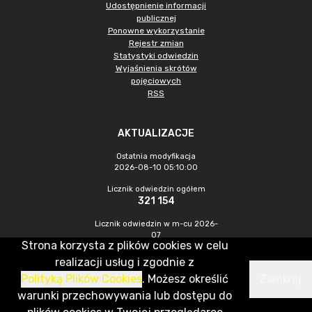
Udostępnienie informacji
publicznej
Ponowne wykorzystanie
Rejestr zmian
Statystyki odwiedzin
Wyjaśnienia skrótów
pojęciowych
RSS
AKTUALIZACJE
Ostatnia modyfikacja
2026-08-10 05:10:00
Licznik odwiedzin ogółem
321 154
Licznik odwiedzin w m-cu 2026-
07
Strona korzysta z plików cookies w celu
1 213
realizacji usług i zgodnie z
Polityką Plików Cookies
. Możesz określić
Zamknij
CMS & Hosting: Nefeni Sp. z o.o.
warunki przechowywania lub dostępu do