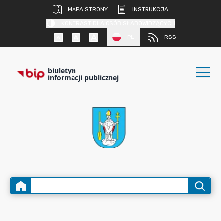
MAPA STRONY
INSTRUKCJA
KONTRAST DLA OSÓB SŁABOWIDZĄCYCH
PL
RSS
biuletyn
informacji publicznej