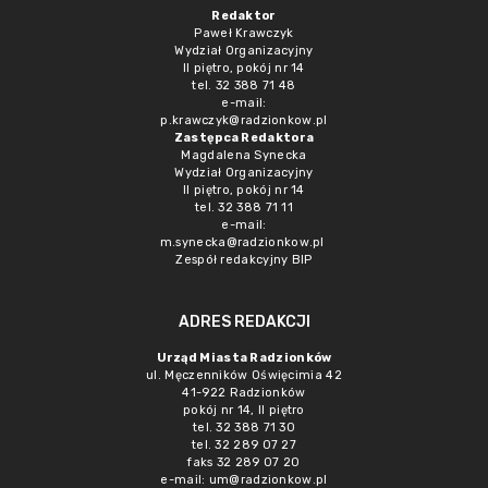
Redaktor
Paweł Krawczyk
Wydział Organizacyjny
II piętro, pokój nr 14
tel. 32 388 71 48
e-mail:
p.krawczyk@radzionkow.pl
Zastępca Redaktora
Magdalena Synecka
Wydział Organizacyjny
II piętro, pokój nr 14
tel. 32 388 71 11
e-mail:
m.synecka@radzionkow.pl
Zespół redakcyjny BIP
ADRES REDAKCJI
Urząd Miasta Radzionków
ul. Męczenników Oświęcimia 42
41-922 Radzionków
pokój nr 14, II piętro
tel. 32 388 71 30
tel. 32 289 07 27
faks 32 289 07 20
e-mail:
um@radzionkow.pl