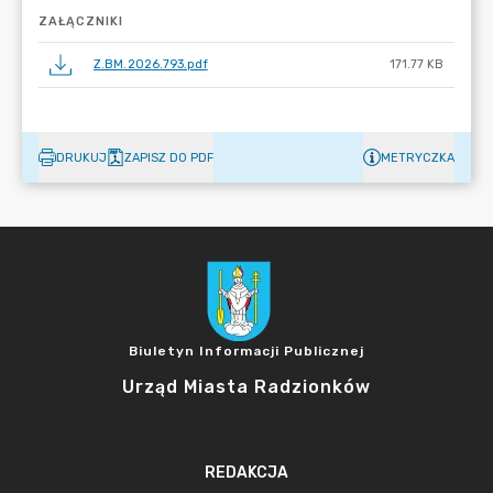
ZAŁĄCZNIKI
Z.BM.2026.793.pdf
171.77 KB
DRUKUJ
ZAPISZ DO PDF
METRYCZKA
Biuletyn Informacji Publicznej
Urząd Miasta Radzionków
REDAKCJA