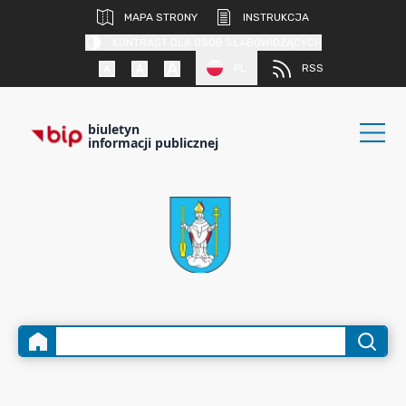
MAPA STRONY
INSTRUKCJA
KONTRAST DLA OSÓB SŁABOWIDZĄCYCH
PL
RSS
biuletyn
informacji publicznej