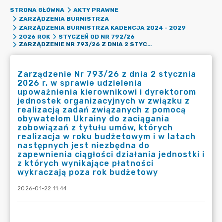
STRONA GŁÓWNA
AKTY PRAWNE
ZARZĄDZENIA BURMISTRZA
ZARZĄDZENIA BURMISTRZA KADENCJA 2024 - 2029
2026 ROK
STYCZEŃ OD NR 792/26
ZARZĄDZENIE NR 793/26 Z DNIA 2 STYCZNIA 2026 R. W SPRAWIE UDZIELENIA UPOWAŻNIENIA KIEROWNIKOWI I DYREKTOROM JEDNOSTEK ORGANIZACYJNYCH W ZWIĄZKU Z REALIZACJĄ ZADAŃ ZWIĄZANYCH Z POMOCĄ OBYWATELOM UKRAINY DO ZACIĄGANIA ZOBOWIĄZAŃ Z TYTUŁU UMÓW, KTÓRYCH REALIZACJA W ROKU BUDŻETOWYM I W LATACH NASTĘPNYCH JEST NIEZBĘDNA DO ZAPEWNIENIA CIĄGŁOŚCI DZIAŁANIA JEDNOSTKI I Z KTÓRYCH WYNIKAJĄCE PŁATNOŚCI WYKRACZAJĄ POZA ROK BUDŻETOWY
Zarządzenie Nr 793/26 z dnia 2 stycznia
2026 r. w sprawie udzielenia
upoważnienia kierownikowi i dyrektorom
jednostek organizacyjnych w związku z
realizacją zadań związanych z pomocą
obywatelom Ukrainy do zaciągania
zobowiązań z tytułu umów, których
realizacja w roku budżetowym i w latach
następnych jest niezbędna do
zapewnienia ciągłości działania jednostki i
z których wynikające płatności
wykraczają poza rok budżetowy
2026-01-22 11:44