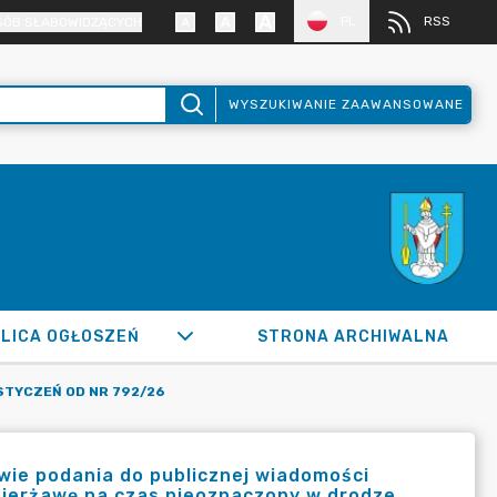
PL
RSS
SÓB SŁABOWIDZĄCYCH
WYSZUKIWANIE ZAAWANSOWANE
LICA OGŁOSZEŃ
STRONA ARCHIWALNA
STYCZEŃ OD NR 792/26
awie podania do publicznej wiadomości
ierżawę na czas nieoznaczony w drodze