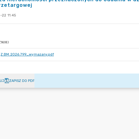
rzetargowej
-22 11:45
NIKI
Z.BM.2026.799_wymazany.pdf
UJ
ZAPISZ DO PDF