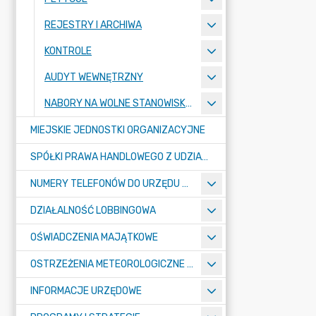
REJESTRY I ARCHIWA
KONTROLE
AUDYT WEWNĘTRZNY
NABORY NA WOLNE STANOWISKA PRACY
MIEJSKIE JEDNOSTKI ORGANIZACYJNE
SPÓŁKI PRAWA HANDLOWEGO Z UDZIAŁEM GMINY
NUMERY TELEFONÓW DO URZĘDU MIASTA, MIEJSKICH JEDNOSTEK ORGANIZACYJNYCH ORAZ SPÓŁEK PRAWA HANDLOWEGO Z UDZIAŁEM GMINY
DZIAŁALNOŚĆ LOBBINGOWA
OŚWIADCZENIA MAJĄTKOWE
OSTRZEŻENIA METEOROLOGICZNE O ZŁYM STANIE POWIETRZA I INNE
INFORMACJE URZĘDOWE