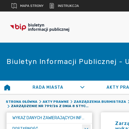
MAPA STRONY
INSTRUKCJA
biuletyn
informacji publicznej
Biuletyn Informacji Publicznej -
RADA MIASTA
AKTY PR
STRONA GŁÓWNA
AKTY PRAWNE
ZARZĄDZENIA BURMISTRZA
ZARZĄDZENIE NR 799/26 Z DNIA 8 STYCZNIA 2026 R. W SPRAWIE PODANIA DO PUBLICZNEJ WIADOMOŚCI WYKAZU NIERUCHOMOŚCI PRZEZNACZONYCH DO ODDANIA W DZIERŻAWĘ NA CZAS NIEOZNACZONY W DRODZE BEZPRZETARGOWEJ
WYKAZ DANYCH ZAWIERAJĄCYCH INFORMACJE O ŚRODOWISKU I JEGO OCHRONIE
Zarzą
wyka
DOSTĘPNOŚĆ