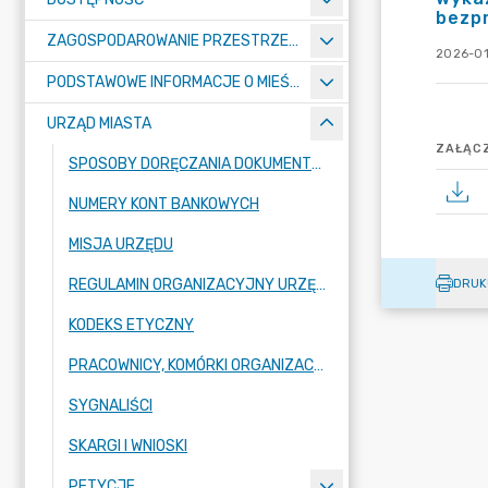
bezp
ZAGOSPODAROWANIE PRZESTRZENNE
2026-01
PODSTAWOWE INFORMACJE O MIEŚCIE
URZĄD MIASTA
ZAŁĄCZ
SPOSOBY DORĘCZANIA DOKUMENTÓW DO URZĘDU MIASTA RADZIONKÓW
NUMERY KONT BANKOWYCH
MISJA URZĘDU
REGULAMIN ORGANIZACYJNY URZĘDU
DRUK
KODEKS ETYCZNY
PRACOWNICY, KOMÓRKI ORGANIZACYJNE URZĘDU
SYGNALIŚCI
SKARGI I WNIOSKI
PETYCJE