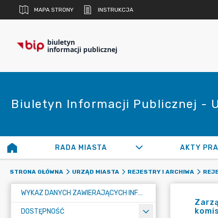
MAPA STRONY
INSTRUKCJA
biuletyn
informacji publicznej
Biuletyn Informacji Publicznej -
RADA MIASTA
AKTY PR
STRONA GŁÓWNA
URZĄD MIASTA
REJESTRY I ARCHIWA
REJ
WYKAZ DANYCH ZAWIERAJĄCYCH INFORMACJE O ŚRODOWISKU I JEGO OCHRONIE
Zarzą
komis
DOSTĘPNOŚĆ