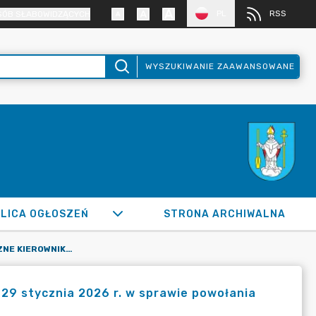
PL
RSS
SÓB SŁABOWIDZĄCYCH
WYSZUKIWANIE ZAAWANSOWANE
LICA OGŁOSZEŃ
STRONA ARCHIWALNA
ZARZĄDZENIE WEWNĘTRZNE KIEROWNIKA URZĘDU NR 4 Z DNIA 29 STYCZNIA 2026 R. W SPRAWIE POWOŁANIA KOMISJI ROZLICZENIOWEJ INWESTYCJI
29 stycznia 2026 r. w sprawie powołania