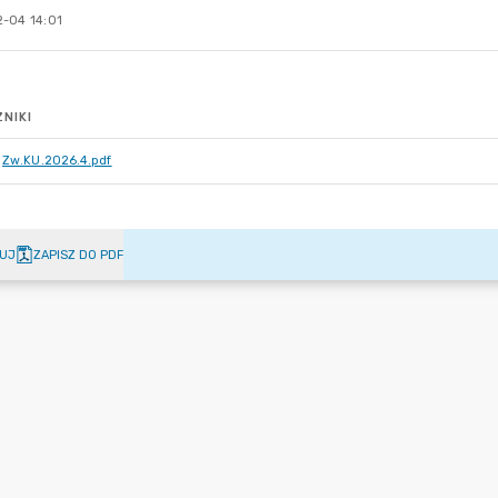
-04 14:01
NIKI
Zw.KU.2026.4.pdf
UJ
ZAPISZ DO PDF