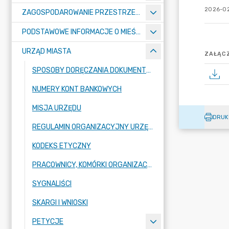
2026-02
ZAGOSPODAROWANIE PRZESTRZENNE
PODSTAWOWE INFORMACJE O MIEŚCIE
URZĄD MIASTA
ZAŁĄCZ
SPOSOBY DORĘCZANIA DOKUMENTÓW DO URZĘDU MIASTA RADZIONKÓW
NUMERY KONT BANKOWYCH
MISJA URZĘDU
DRUK
REGULAMIN ORGANIZACYJNY URZĘDU
KODEKS ETYCZNY
PRACOWNICY, KOMÓRKI ORGANIZACYJNE URZĘDU
SYGNALIŚCI
SKARGI I WNIOSKI
PETYCJE