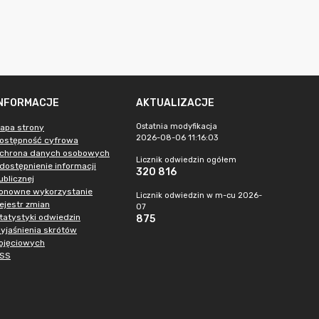
INFORMACJE
AKTUALIZACJE
Ostatnia modyfikacja
apa strony
2026-08-06 11:16:03
ostępność cyfrowa
chrona danych osobowych
Licznik odwiedzin ogółem
dostępnienie informacji
320 816
ublicznej
onowne wykorzystanie
Licznik odwiedzin w m-cu 2026-
ejestr zmian
07
tatystyki odwiedzin
875
yjaśnienia skrótów
ojęciowych
SS