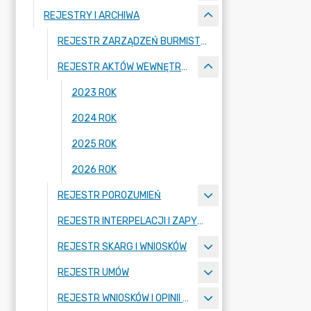
REJESTRY I ARCHIWA
REJESTR ZARZĄDZEŃ BURMISTRZA MIASTA
REJESTR AKTÓW WEWNĘTRZNYCH
2023 ROK
2024 ROK
2025 ROK
2026 ROK
REJESTR POROZUMIEŃ
REJESTR INTERPELACJI I ZAPYTAŃ RADNYCH
REJESTR SKARG I WNIOSKÓW
REJESTR UMÓW
REJESTR WNIOSKÓW I OPINII KOMISJI RADY MIASTA