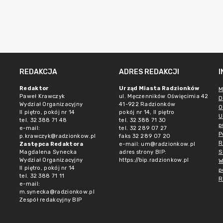
REDAKCJA
ADRES REDAKCJI
Redaktor
Urząd Miasta Radzionków
M
Paweł Krawczyk
ul. Męczenników Oświęcimia 42
D
Wydział Organizacyjny
41-922 Radzionków
O
II piętro, pokój nr 14
pokój nr 14, II piętro
U
tel. 32 388 71 48
tel. 32 388 71 30
p
e-mail:
tel. 32 289 07 27
P
p.krawczyk@radzionkow.pl
faks 32 289 07 20
R
Zastępca Redaktora
e-mail:
um@radzionkow.pl
S
Magdalena Synecka
adres strony BIP:
Wydział Organizacyjny
https://bip.radzionkow.pl
W
II piętro, pokój nr 14
p
tel. 32 388 71 11
R
e-mail:
m.synecka@radzionkow.pl
Zespół redakcyjny BIP