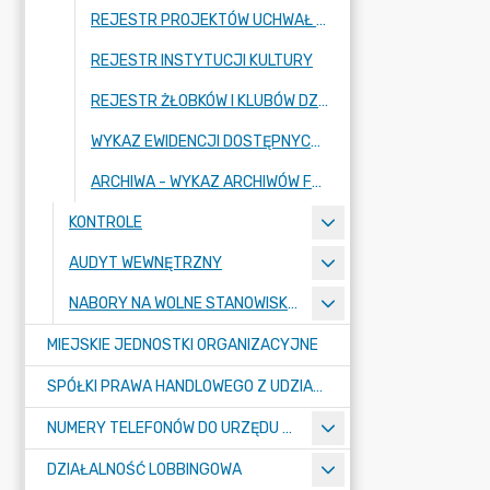
REJESTR PROJEKTÓW UCHWAŁ RADY MIASTA RADZIONKÓW
REJESTR INSTYTUCJI KULTURY
REJESTR ŻŁOBKÓW I KLUBÓW DZIECIĘCYCH (STRONA SYSTEMU REJESTR ŻŁOBKÓW)
WYKAZ EWIDENCJI DOSTĘPNYCH W URZĘDZIE MIASTA RADZIONKÓW
ARCHIWA - WYKAZ ARCHIWÓW FUNKCJONUJĄCYCH W URZĘDZIE MIASTA RADZIONKÓW (ARCHIWUM BIP)
KONTROLE
AUDYT WEWNĘTRZNY
NABORY NA WOLNE STANOWISKA PRACY
MIEJSKIE JEDNOSTKI ORGANIZACYJNE
SPÓŁKI PRAWA HANDLOWEGO Z UDZIAŁEM GMINY
NUMERY TELEFONÓW DO URZĘDU MIASTA, MIEJSKICH JEDNOSTEK ORGANIZACYJNYCH ORAZ SPÓŁEK PRAWA HANDLOWEGO Z UDZIAŁEM GMINY
DZIAŁALNOŚĆ LOBBINGOWA