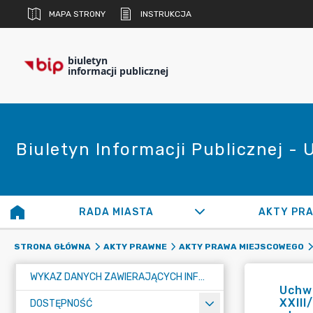
MAPA STRONY
INSTRUKCJA
biuletyn
informacji publicznej
Biuletyn Informacji Publicznej -
RADA MIASTA
AKTY PR
STRONA GŁÓWNA
AKTY PRAWNE
AKTY PRAWA MIEJSCOWEGO
WYKAZ DANYCH ZAWIERAJĄCYCH INFORMACJE O ŚRODOWISKU I JEGO OCHRONIE
Uchwa
XXIII
DOSTĘPNOŚĆ