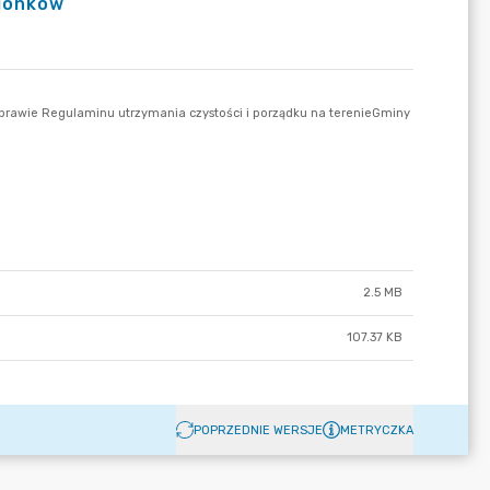
zionków
2.5 MB
107.37 KB
POPRZEDNIE WERSJE
METRYCZKA