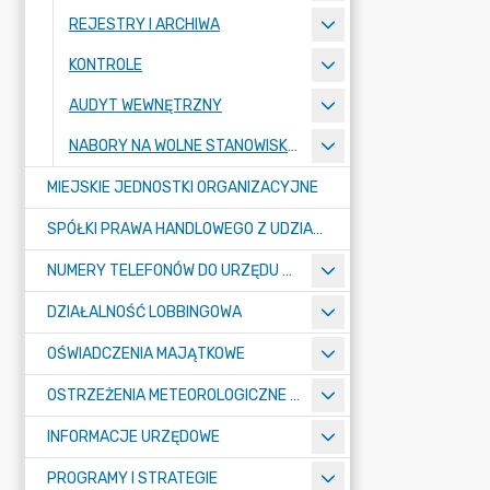
REJESTRY I ARCHIWA
KONTROLE
AUDYT WEWNĘTRZNY
NABORY NA WOLNE STANOWISKA PRACY
MIEJSKIE JEDNOSTKI ORGANIZACYJNE
SPÓŁKI PRAWA HANDLOWEGO Z UDZIAŁEM GMINY
NUMERY TELEFONÓW DO URZĘDU MIASTA, MIEJSKICH JEDNOSTEK ORGANIZACYJNYCH ORAZ SPÓŁEK PRAWA HANDLOWEGO Z UDZIAŁEM GMINY
DZIAŁALNOŚĆ LOBBINGOWA
OŚWIADCZENIA MAJĄTKOWE
OSTRZEŻENIA METEOROLOGICZNE O ZŁYM STANIE POWIETRZA I INNE
INFORMACJE URZĘDOWE
PROGRAMY I STRATEGIE