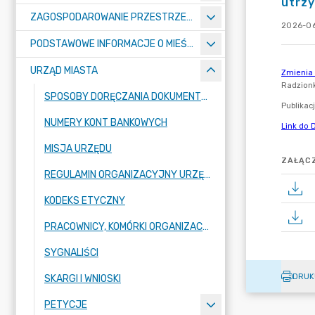
utrzy
ZAGOSPODAROWANIE PRZESTRZENNE
2026-06
PODSTAWOWE INFORMACJE O MIEŚCIE
URZĄD MIASTA
SPOSOBY DORĘCZANIA DOKUMENTÓW DO URZĘDU MIASTA RADZIONKÓW
NUMERY KONT BANKOWYCH
MISJA URZĘDU
ZAŁĄCZ
REGULAMIN ORGANIZACYJNY URZĘDU
KODEKS ETYCZNY
PRACOWNICY, KOMÓRKI ORGANIZACYJNE URZĘDU
SYGNALIŚCI
DRUK
SKARGI I WNIOSKI
PETYCJE