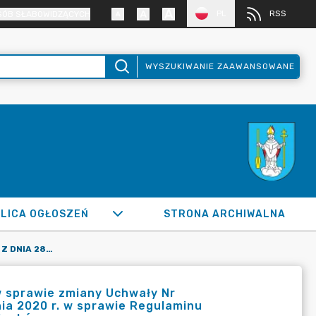
PL
RSS
SÓB SŁABOWIDZĄCYCH
WYSZUKIWANIE ZAAWANSOWANE
LICA OGŁOSZEŃ
STRONA ARCHIWALNA
UCHWAŁA NR XXVIII/252/2026 Z DNIA 28 MAJA 2026 ROKU W SPRAWIE ZMIANY UCHWAŁY NR XXIII/244/2020 RADY MIASTA RADZIONKÓW Z DNIA 10 GRUDNIA 2020 R. W SPRAWIE REGULAMINU UTRZYMANIA CZYSTOŚCI I PORZĄDKU NA TERENIE GMINY RADZIONKÓW
w sprawie zmiany Uchwały Nr
ia 2020 r. w sprawie Regulaminu