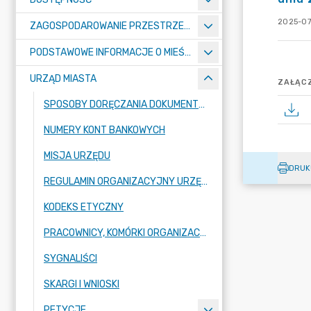
2025-07
ZAGOSPODAROWANIE PRZESTRZENNE
PODSTAWOWE INFORMACJE O MIEŚCIE
URZĄD MIASTA
ZAŁĄCZ
SPOSOBY DORĘCZANIA DOKUMENTÓW DO URZĘDU MIASTA RADZIONKÓW
NUMERY KONT BANKOWYCH
MISJA URZĘDU
DRUK
REGULAMIN ORGANIZACYJNY URZĘDU
KODEKS ETYCZNY
PRACOWNICY, KOMÓRKI ORGANIZACYJNE URZĘDU
SYGNALIŚCI
SKARGI I WNIOSKI
PETYCJE