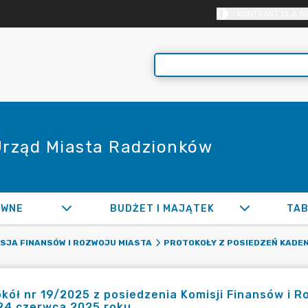
KONTRAST DLA O
 Urząd Miasta Radzionków
AWNE
BUDŻET I MAJĄTEK
TAB
SJA FINANSÓW I ROZWOJU MIASTA
PROTOKOŁY Z POSIEDZEŃ KADEN
kół nr 19/2025 z posiedzenia Komisji Finansów i 
24 czerwca 2025 roku