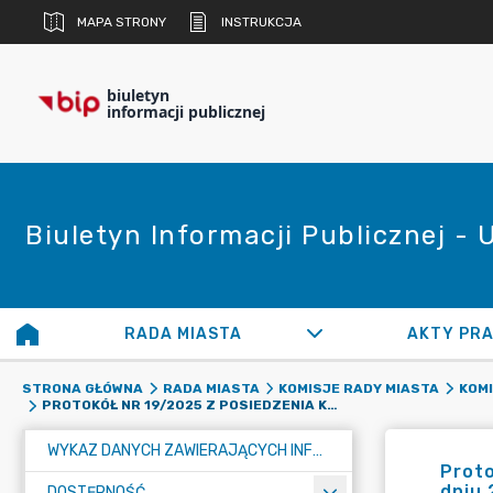
MAPA STRONY
INSTRUKCJA
biuletyn
informacji publicznej
Biuletyn Informacji Publicznej -
RADA MIASTA
AKTY PR
STRONA GŁÓWNA
RADA MIASTA
KOMISJE RADY MIASTA
KOMI
PROTOKÓŁ NR 19/2025 Z POSIEDZENIA KOMISJI FINANSÓW I ROZWOJU MIASTA RADY MIASTA RADZIONKÓW W DNIU 24 CZERWCA 2025 ROKU
WYKAZ DANYCH ZAWIERAJĄCYCH INFORMACJE O ŚRODOWISKU I JEGO OCHRONIE
Proto
dniu 
DOSTĘPNOŚĆ