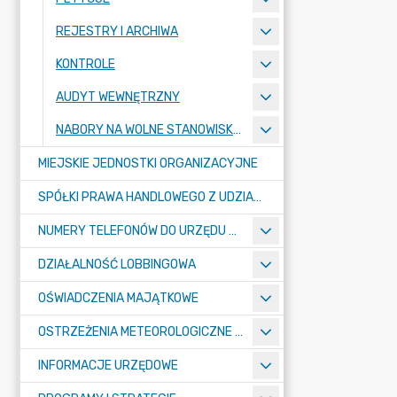
REJESTRY I ARCHIWA
KONTROLE
AUDYT WEWNĘTRZNY
NABORY NA WOLNE STANOWISKA PRACY
MIEJSKIE JEDNOSTKI ORGANIZACYJNE
SPÓŁKI PRAWA HANDLOWEGO Z UDZIAŁEM GMINY
NUMERY TELEFONÓW DO URZĘDU MIASTA, MIEJSKICH JEDNOSTEK ORGANIZACYJNYCH ORAZ SPÓŁEK PRAWA HANDLOWEGO Z UDZIAŁEM GMINY
DZIAŁALNOŚĆ LOBBINGOWA
OŚWIADCZENIA MAJĄTKOWE
OSTRZEŻENIA METEOROLOGICZNE O ZŁYM STANIE POWIETRZA I INNE
INFORMACJE URZĘDOWE