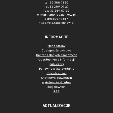
tel. 32 388 71 30
tel. 32 289 07 27
faks 32 289 07 20
e-mail:
um@radzionkow.pl
adres strony BIP:
https://bip.radzionkow.pl
INFORMACJE
Mapa strony
Dostępność cyfrowa
Ochrona danych osobowych
Udostępnienie informacji
publicznej
Ponowne wykorzystanie
Rejestr zmian
Statystyki odwiedzin
Wyjaśnienia skrótów
pojęciowych
RSS
AKTUALIZACJE