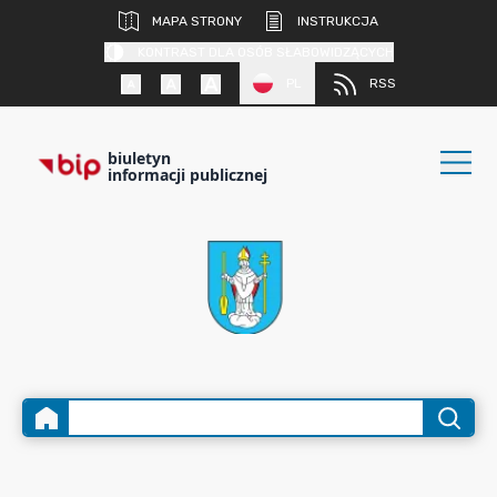
MAPA STRONY
INSTRUKCJA
KONTRAST DLA OSÓB SŁABOWIDZĄCYCH
PL
RSS
biuletyn
informacji publicznej