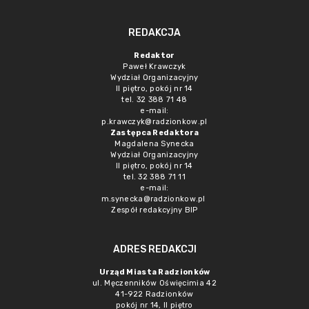
REDAKCJA
Redaktor
Paweł Krawczyk
Wydział Organizacyjny
II piętro, pokój nr 14
tel. 32 388 71 48
e-mail:
p.krawczyk@radzionkow.pl
Zastępca Redaktora
Magdalena Synecka
Wydział Organizacyjny
II piętro, pokój nr 14
tel. 32 388 71 11
e-mail:
m.synecka@radzionkow.pl
Zespół redakcyjny BIP
ADRES REDAKCJI
Urząd Miasta Radzionków
ul. Męczenników Oświęcimia 42
41-922 Radzionków
pokój nr 14, II piętro