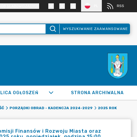
PL
RSS
SÓB SŁABOWIDZĄCYCH
WYSZUKIWANIE ZAAWANSOWANE
LICA OGŁOSZEŃ
STRONA ARCHIWALNA
ŚĆ
PORZĄDKI OBRAD - KADENCJA 2024-2029
2025 ROK
misji Finansów i Rozwoju Miasta oraz
2025 roku, poniedziałek, godzina 15:00