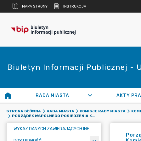
MAPA STRONY
INSTRUKCJA
biuletyn
informacji publicznej
Biuletyn Informacji Publicznej -
RADA MIASTA
AKTY PR
STRONA GŁÓWNA
RADA MIASTA
KOMISJE RADY MIASTA
KOMI
PORZĄDEK WSPÓLNEGO POSIEDZENIA KOMISJI KOMUNALNEJ, KOMISJI FINANSÓW I ROZWOJU MIASTA ORAZ KOMISJI KULTURY, OŚWIATY I ZDROWIA W DNIU 24 LISTOPADA 2025 ROKU, PONIEDZIAŁEK, GODZINA 15:00
WYKAZ DANYCH ZAWIERAJĄCYCH INFORMACJE O ŚRODOWISKU I JEGO OCHRONIE
Porzą
Komis
DOSTĘPNOŚĆ