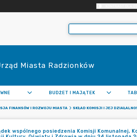
KONTRAST DLA O
 Urząd Miasta Radzionków
AWNE
BUDŻET I MAJĄTEK
TAB
SJA FINANSÓW I ROZWOJU MIASTA
SKŁAD KOMISJI I JEJ DZIAŁALNO
dek wspólnego posiedzenia Komisji Komunalnej, Ko
ji Kultury, Oświaty i Zdrowia w dniu 24 listopada 