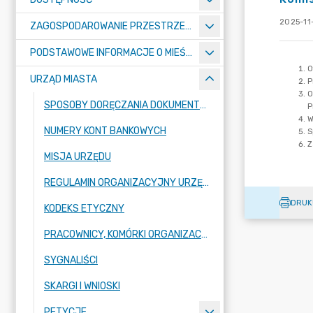
2025-11
ZAGOSPODAROWANIE PRZESTRZENNE
PODSTAWOWE INFORMACJE O MIEŚCIE
URZĄD MIASTA
SPOSOBY DORĘCZANIA DOKUMENTÓW DO URZĘDU MIASTA RADZIONKÓW
NUMERY KONT BANKOWYCH
MISJA URZĘDU
REGULAMIN ORGANIZACYJNY URZĘDU
DRUK
KODEKS ETYCZNY
PRACOWNICY, KOMÓRKI ORGANIZACYJNE URZĘDU
SYGNALIŚCI
SKARGI I WNIOSKI
PETYCJE