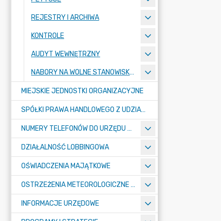
REJESTRY I ARCHIWA
KONTROLE
AUDYT WEWNĘTRZNY
NABORY NA WOLNE STANOWISKA PRACY
MIEJSKIE JEDNOSTKI ORGANIZACYJNE
SPÓŁKI PRAWA HANDLOWEGO Z UDZIAŁEM GMINY
NUMERY TELEFONÓW DO URZĘDU MIASTA, MIEJSKICH JEDNOSTEK ORGANIZACYJNYCH ORAZ SPÓŁEK PRAWA HANDLOWEGO Z UDZIAŁEM GMINY
DZIAŁALNOŚĆ LOBBINGOWA
OŚWIADCZENIA MAJĄTKOWE
OSTRZEŻENIA METEOROLOGICZNE O ZŁYM STANIE POWIETRZA I INNE
INFORMACJE URZĘDOWE