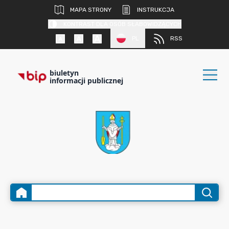
MAPA STRONY
INSTRUKCJA
KONTRAST DLA OSÓB SŁABOWIDZĄCYCH
PL
RSS
biuletyn
informacji publicznej