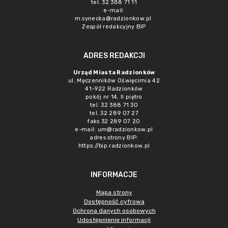
tel. 32 388 71 11
e-mail:
m.synecka@radzionkow.pl
Zespół redakcyjny BIP
ADRES REDAKCJI
Urząd Miasta Radzionków
ul. Męczenników Oświęcimia 42
41-922 Radzionków
pokój nr 14, II piętro
tel. 32 388 71 30
tel. 32 289 07 27
faks 32 289 07 20
e-mail:
um@radzionkow.pl
adres strony BIP:
https://bip.radzionkow.pl
INFORMACJE
Mapa strony
Dostępność cyfrowa
Ochrona danych osobowych
Udostępnienie informacji