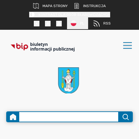
MAPA STRONY
INSTRUKCJA
KONTRAST DLA OSÓB SŁABOWIDZĄCYCH
PL
RSS
biuletyn
informacji publicznej