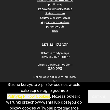
Udostępnienie informacji
publicznej
Ponowne wykorzystanie
Rejestr zmian
Statystyki odwiedzin
Wyjaśnienia skrótów
pojęciowych
RSS
AKTUALIZACJE
Ostatnia modyfikacja
2026-08-07 10:08:37
Licznik odwiedzin ogółem
320 993
Licznik odwiedzin w m-cu 2026-
07
Strona korzysta z plików cookies w celu
1 052
realizacji usług i zgodnie z
Polityką Plików Cookies
. Możesz określić
Zamknij
CMS & Hosting: Nefeni Sp. z o.o.
warunki przechowywania lub dostępu do
plików cookies w Twojej przeglądarce