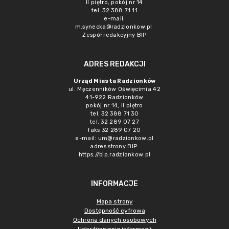
II piętro, pokój nr 14
tel. 32 388 71 11
e-mail:
m.synecka@radzionkow.pl
Zespół redakcyjny BIP
ADRES REDAKCJI
Urząd Miasta Radzionków
ul. Męczenników Oświęcimia 42
41-922 Radzionków
pokój nr 14, II piętro
tel. 32 388 71 30
tel. 32 289 07 27
faks 32 289 07 20
e-mail:
um@radzionkow.pl
adres strony BIP:
https://bip.radzionkow.pl
INFORMACJE
Mapa strony
Dostępność cyfrowa
Ochrona danych osobowych