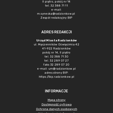
II piętro, pokój nr 14
tel. 32 388 71 11
e-mail:
m.synecka@radzionkow.pl
Zespół redakcyjny BIP
ADRES REDAKCJI
Urząd Miasta Radzionków
ul. Męczenników Oświęcimia 42
41-922 Radzionków
pokój nr 14, II piętro
tel. 32 388 71 30
tel. 32 289 07 27
faks 32 289 07 20
e-mail:
um@radzionkow.pl
adres strony BIP:
https://bip.radzionkow.pl
INFORMACJE
Mapa strony
Dostępność cyfrowa
Ochrona danych osobowych