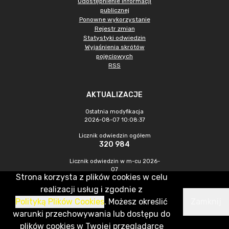
Udostępnienie informacji
publicznej
Ponowne wykorzystanie
Rejestr zmian
Statystyki odwiedzin
Wyjaśnienia skrótów
pojęciowych
RSS
AKTUALIZACJE
Ostatnia modyfikacja
2026-08-07 10:08:37
Licznik odwiedzin ogółem
320 984
Licznik odwiedzin w m-cu 2026-
07
Strona korzysta z plików cookies w celu
1 043
realizacji usług i zgodnie z
Polityką Plików Cookies
. Możesz określić
Zamknij
CMS & Hosting: Nefeni Sp. z o.o.
warunki przechowywania lub dostępu do
plików cookies w Twojej przeglądarce