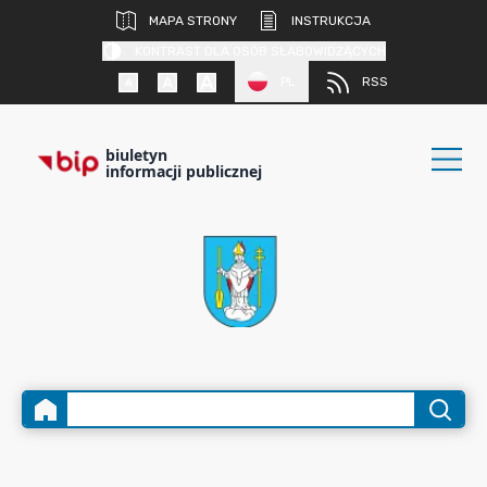
MAPA STRONY
INSTRUKCJA
KONTRAST DLA OSÓB SŁABOWIDZĄCYCH
PL
RSS
biuletyn
informacji publicznej