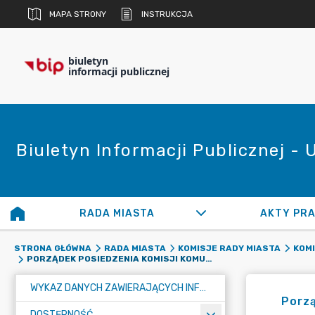
MAPA STRONY
INSTRUKCJA
biuletyn
informacji publicznej
Biuletyn Informacji Publicznej -
RADA MIASTA
AKTY PR
STRONA GŁÓWNA
RADA MIASTA
KOMISJE RADY MIASTA
KOM
PORZĄDEK POSIEDZENIA KOMISJI KOMUNALNEJ W DNIU 23 STYCZNIA 2024 ROKU, WTOREK GODZ. 15.00
WYKAZ DANYCH ZAWIERAJĄCYCH INFORMACJE O ŚRODOWISKU I JEGO OCHRONIE
Porzą
DOSTĘPNOŚĆ