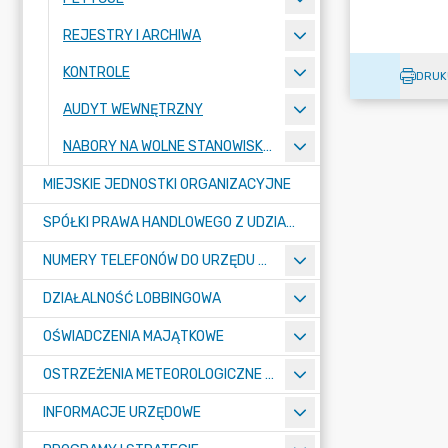
REJESTRY I ARCHIWA
KONTROLE
DRUK
AUDYT WEWNĘTRZNY
NABORY NA WOLNE STANOWISKA PRACY
MIEJSKIE JEDNOSTKI ORGANIZACYJNE
SPÓŁKI PRAWA HANDLOWEGO Z UDZIAŁEM GMINY
NUMERY TELEFONÓW DO URZĘDU MIASTA, MIEJSKICH JEDNOSTEK ORGANIZACYJNYCH ORAZ SPÓŁEK PRAWA HANDLOWEGO Z UDZIAŁEM GMINY
DZIAŁALNOŚĆ LOBBINGOWA
OŚWIADCZENIA MAJĄTKOWE
OSTRZEŻENIA METEOROLOGICZNE O ZŁYM STANIE POWIETRZA I INNE
INFORMACJE URZĘDOWE