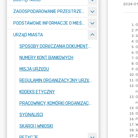
2024-01
ZAGOSPODAROWANIE PRZESTRZENNE
PODSTAWOWE INFORMACJE O MIEŚCIE
URZĄD MIASTA
SPOSOBY DORĘCZANIA DOKUMENTÓW DO URZĘDU MIASTA RADZIONKÓW
NUMERY KONT BANKOWYCH
MISJA URZĘDU
REGULAMIN ORGANIZACYJNY URZĘDU
KODEKS ETYCZNY
PRACOWNICY, KOMÓRKI ORGANIZACYJNE URZĘDU
SYGNALIŚCI
SKARGI I WNIOSKI
PETYCJE