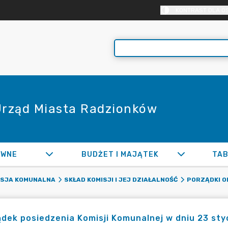
KONTRAST DLA O
 Urząd Miasta Radzionków
AWNE
BUDŻET I MAJĄTEK
TAB
ISJA KOMUNALNA
SKŁAD KOMISJI I JEJ DZIAŁALNOŚĆ
PORZĄDKI O
dek posiedzenia Komisji Komunalnej w dniu 23 sty