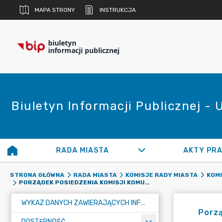
MAPA STRONY
INSTRUKCJA
biuletyn
informacji publicznej
Biuletyn Informacji Publicznej -
RADA MIASTA
AKTY PR
STRONA GŁÓWNA
RADA MIASTA
KOMISJE RADY MIASTA
KOM
PORZĄDEK POSIEDZENIA KOMISJI KOMUNALNEJ W DNIU 23 MAJA 2023 ROKU, WTOREK, GODZ. 15.00
WYKAZ DANYCH ZAWIERAJĄCYCH INFORMACJE O ŚRODOWISKU I JEGO OCHRONIE
Porzą
DOSTĘPNOŚĆ