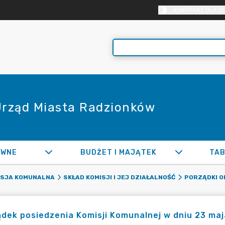
KONTRAST DLA O
 Urząd Miasta Radzionków
AWNE
BUDŻET I MAJĄTEK
TAB
ISJA KOMUNALNA
SKŁAD KOMISJI I JEJ DZIAŁALNOŚĆ
PORZĄDKI O
dek posiedzenia Komisji Komunalnej w dniu 23 maj