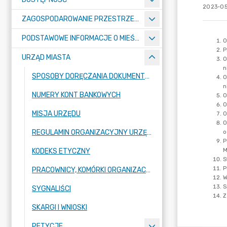
2023-05
ZAGOSPODAROWANIE PRZESTRZENNE
PODSTAWOWE INFORMACJE O MIEŚCIE
URZĄD MIASTA
SPOSOBY DORĘCZANIA DOKUMENTÓW DO URZĘDU MIASTA RADZIONKÓW
NUMERY KONT BANKOWYCH
MISJA URZĘDU
REGULAMIN ORGANIZACYJNY URZĘDU
KODEKS ETYCZNY
PRACOWNICY, KOMÓRKI ORGANIZACYJNE URZĘDU
SYGNALIŚCI
SKARGI I WNIOSKI
PETYCJE