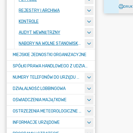
DRUK
REJESTRY I ARCHIWA
KONTROLE
AUDYT WEWNĘTRZNY
NABORY NA WOLNE STANOWISKA PRACY
MIEJSKIE JEDNOSTKI ORGANIZACYJNE
SPÓŁKI PRAWA HANDLOWEGO Z UDZIAŁEM GMINY
NUMERY TELEFONÓW DO URZĘDU MIASTA, MIEJSKICH JEDNOSTEK ORGANIZACYJNYCH ORAZ SPÓŁEK PRAWA HANDLOWEGO Z UDZIAŁEM GMINY
DZIAŁALNOŚĆ LOBBINGOWA
OŚWIADCZENIA MAJĄTKOWE
OSTRZEŻENIA METEOROLOGICZNE O ZŁYM STANIE POWIETRZA I INNE
INFORMACJE URZĘDOWE