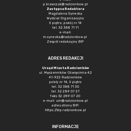
p.krawczyk@radzionkow.pl
Zastępca Redaktora
Magdalena Synecka
Wydział Organizacyjny
II piętro, pokój nr 14
tel. 32 388 71 11
e-mail:
m.synecka@radzionkow.pl
Zespół redakcyjny BIP
ADRES REDAKCJI
Urząd Miasta Radzionków
ul. Męczenników Oświęcimia 42
41-922 Radzionków
pokój nr 14, II piętro
tel. 32 388 71 30
tel. 32 289 07 27
faks 32 289 07 20
e-mail:
um@radzionkow.pl
adres strony BIP:
https://bip.radzionkow.pl
INFORMACJE