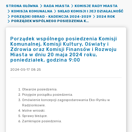
STRONA GŁÓWNA
RADA MIASTA
KOMISJE RADY MIASTA
KOMISJA KOMUNALNA
SKŁAD KOMISJI I JEJ DZIAŁALNOŚĆ
PORZĄDKI OBRAD - KADENCJA 2024-2029
2024 ROK
PORZĄDEK WSPÓLNEGO POSIEDZENIA KOMISJI KOMUNALNEJ, KOMISJI KULTURY, OŚWIATY I ZDROWIA ORAZ KOMISJI FINANSÓW I ROZWOJU MIASTA W DNIU 20 MAJA 2024 ROKU, PONIEDZIAŁEK, GODZINA 9:00
Porządek wspólnego posiedzenia Komisji
Komunalnej, Komisji Kultury, Oświaty i
Zdrowia oraz Komisji Finansów i Rozwoju
Miasta w dniu 20 maja 2024 roku,
poniedziałek, godzina 9:00
2024-05-17 08:25