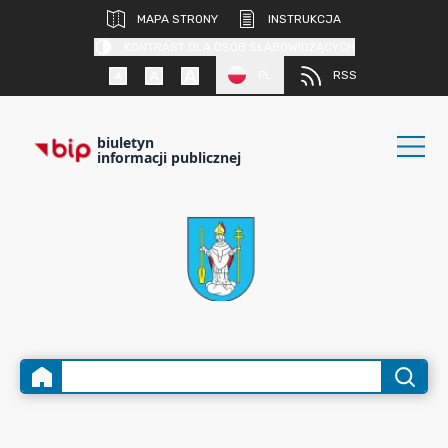
MAPA STRONY
INSTRUKCJA
KONTRAST DLA OSÓB SŁABOWIDZĄCYCH
PL
RSS
biuletyn
informacji publicznej