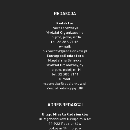
REDAKCJA
Redaktor
Paweł Krawczyk
Wydział Organizacyjny
II piętro, pokój nr 14
tel. 32 388 71 48
e-mail:
p.krawczyk@radzionkow.pl
Zastępca Redaktora
Magdalena Synecka
Wydział Organizacyjny
II piętro, pokój nr 14
tel. 32 388 71 11
e-mail:
m.synecka@radzionkow.pl
Zespół redakcyjny BIP
ADRES REDAKCJI
Urząd Miasta Radzionków
ul. Męczenników Oświęcimia 42
41-922 Radzionków
pokój nr 14, II piętro