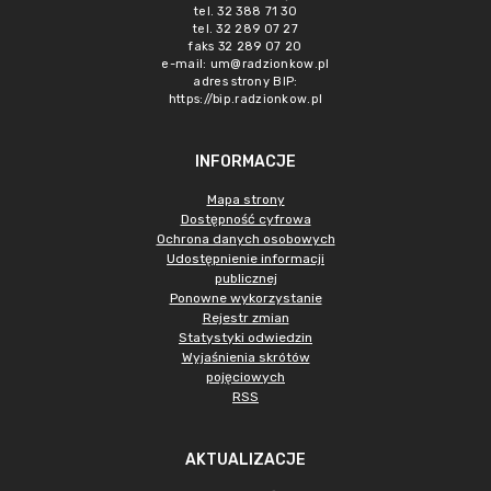
tel. 32 388 71 30
tel. 32 289 07 27
faks 32 289 07 20
e-mail:
um@radzionkow.pl
adres strony BIP:
https://bip.radzionkow.pl
INFORMACJE
Mapa strony
Dostępność cyfrowa
Ochrona danych osobowych
Udostępnienie informacji
publicznej
Ponowne wykorzystanie
Rejestr zmian
Statystyki odwiedzin
Wyjaśnienia skrótów
pojęciowych
RSS
AKTUALIZACJE