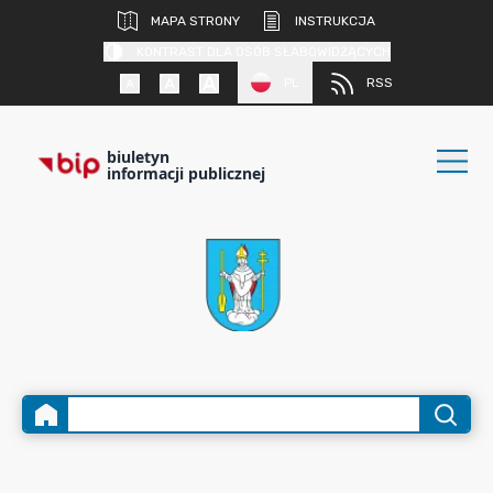
MAPA STRONY
INSTRUKCJA
KONTRAST DLA OSÓB SŁABOWIDZĄCYCH
PL
RSS
biuletyn
informacji publicznej