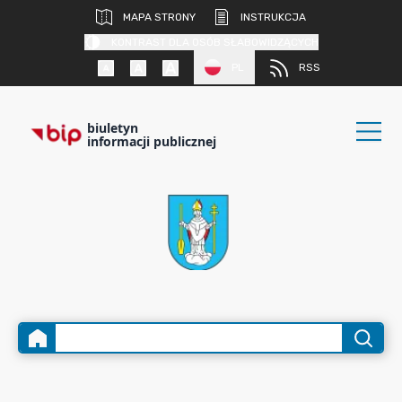
MAPA STRONY
INSTRUKCJA
KONTRAST DLA OSÓB SŁABOWIDZĄCYCH
PL
RSS
biuletyn
informacji publicznej