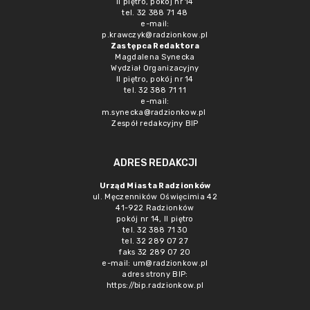
II piętro, pokój nr 14
tel. 32 388 71 48
e-mail:
p.krawczyk@radzionkow.pl
Zastępca Redaktora
Magdalena Synecka
Wydział Organizacyjny
II piętro, pokój nr 14
tel. 32 388 71 11
e-mail:
m.synecka@radzionkow.pl
Zespół redakcyjny BIP
ADRES REDAKCJI
Urząd Miasta Radzionków
ul. Męczenników Oświęcimia 42
41-922 Radzionków
pokój nr 14, II piętro
tel. 32 388 71 30
tel. 32 289 07 27
faks 32 289 07 20
e-mail:
um@radzionkow.pl
adres strony BIP:
https://bip.radzionkow.pl