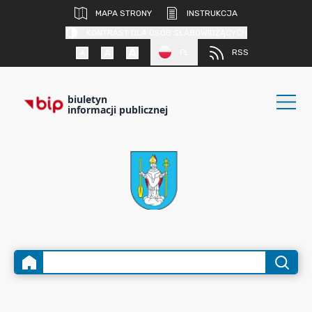
MAPA STRONY
INSTRUKCJA
KONTRAST DLA OSÓB SŁABOWIDZĄCYCH
PL
RSS
biuletyn
informacji publicznej