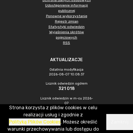
Ochrona danych osobowych
Udostępnienie informacji
publicznej
Ponowne wykorzystanie
Rejestr zmian
Statystyki odwiedzin
Wyjaśnienia skrótów
pojęciowych
RSS
AKTUALIZACJE
Ostatnia modyfikacja
2026-08-07 10:08:37
Licznik odwiedzin ogółem
321 018
Licznik odwiedzin w m-cu 2026-
07
Strona korzysta z plików cookies w celu
1 077
realizacji usług i zgodnie z
Polityką Plików Cookies
. Możesz określić
Zamknij
CMS & Hosting: Nefeni Sp. z o.o.
warunki przechowywania lub dostępu do