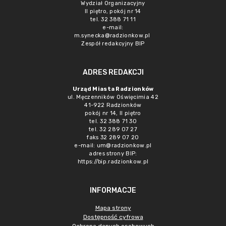
Wydział Organizacyjny
II piętro, pokój nr 14
tel. 32 388 71 11
e-mail:
m.synecka@radzionkow.pl
Zespół redakcyjny BIP
ADRES REDAKCJI
Urząd Miasta Radzionków
ul. Męczenników Oświęcimia 42
41-922 Radzionków
pokój nr 14, II piętro
tel. 32 388 71 30
tel. 32 289 07 27
faks 32 289 07 20
e-mail:
um@radzionkow.pl
adres strony BIP:
https://bip.radzionkow.pl
INFORMACJE
Mapa strony
Dostępność cyfrowa