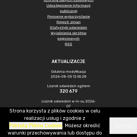
Ochrona danych osobowych
Udostępnienie informacji
publicznej
Ponowne wykorzystanie
Rejestr zmian
Statystyki odwiedzin
Wyjaśnienia skrótów
pojęciowych
RSS
AKTUALIZACJE
Ostatnia modyfikacja
2026-08-05 12:55:28
Licznik odwiedzin ogółem
320 679
Licznik odwiedzin w m-cu 2026-
07
Strona korzysta z plików cookies w celu
738
realizacji usług i zgodnie z
Polityką Plików Cookies
. Możesz określić
Zamknij
CMS & Hosting: Nefeni Sp. z o.o.
warunki przechowywania lub dostępu do