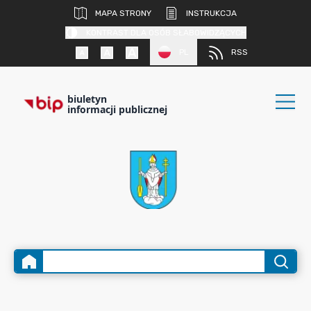
MAPA STRONY
INSTRUKCJA
KONTRAST DLA OSÓB SŁABOWIDZĄCYCH
PL
RSS
biuletyn
informacji publicznej