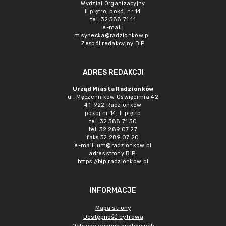
Wydział Organizacyjny
II piętro, pokój nr 14
tel. 32 388 71 11
e-mail:
m.synecka@radzionkow.pl
Zespół redakcyjny BIP
ADRES REDAKCJI
Urząd Miasta Radzionków
ul. Męczenników Oświęcimia 42
41-922 Radzionków
pokój nr 14, II piętro
tel. 32 388 71 30
tel. 32 289 07 27
faks 32 289 07 20
e-mail:
um@radzionkow.pl
adres strony BIP:
https://bip.radzionkow.pl
INFORMACJE
Mapa strony
Dostępność cyfrowa