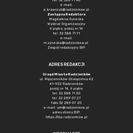
tel. 32 388 71 48
e-mail:
p.krawczyk@radzionkow.pl
Zastępca Redaktora
Magdalena Synecka
Wydział Organizacyjny
II piętro, pokój nr 14
tel. 32 388 71 11
e-mail:
m.synecka@radzionkow.pl
Zespół redakcyjny BIP
ADRES REDAKCJI
Urząd Miasta Radzionków
ul. Męczenników Oświęcimia 42
41-922 Radzionków
pokój nr 14, II piętro
tel. 32 388 71 30
tel. 32 289 07 27
faks 32 289 07 20
e-mail:
um@radzionkow.pl
adres strony BIP:
https://bip.radzionkow.pl