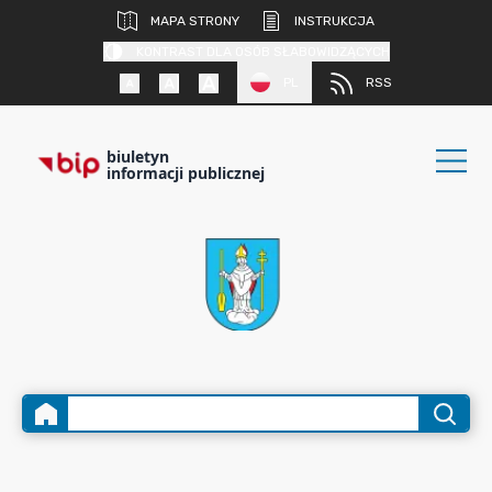
MAPA STRONY
INSTRUKCJA
KONTRAST DLA OSÓB SŁABOWIDZĄCYCH
PL
RSS
biuletyn
informacji publicznej