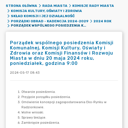
STRONA GŁÓWNA
RADA MIASTA
KOMISJE RADY MIASTA
KOMISJA KULTURY, OŚWIATY I ZDROWIA
SKŁAD KOMISJI I JEJ DZIAŁALNOŚĆ
PORZĄDKI OBRAD - KADENCJA 2024-2029
2024 ROK
PORZĄDEK WSPÓLNEGO POSIEDZENIA KOMISJI KOMUNALNEJ, KOMISJI KULTURY, OŚWIATY I ZDROWIA ORAZ KOMISJI FINANSÓW I ROZWOJU MIASTA W DNIU 20 MAJA 2024 ROKU, PONIEDZIAŁEK, GODZINA 9:00
Porządek wspólnego posiedzenia Komisji
Komunalnej, Komisji Kultury, Oświaty i
Zdrowia oraz Komisji Finansów i Rozwoju
Miasta w dniu 20 maja 2024 roku,
poniedziałek, godzina 9:00
2024-05-17 08:43