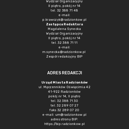
Wydział Organizacyjny
II piętro, pokój nr 14
tel. 32 388 71 48
e-mail:
p.krawczyk@radzionkow.pl
Zastępca Redaktora
Magdalena Synecka
Wydział Organizacyjny
II piętro, pokój nr 14
tel. 32 388 71 11
e-mail:
m.synecka@radzionkow.pl
Zespół redakcyjny BIP
ADRES REDAKCJI
Urząd Miasta Radzionków
ul. Męczenników Oświęcimia 42
41-922 Radzionków
pokój nr 14, II piętro
tel. 32 388 71 30
tel. 32 289 07 27
faks 32 289 07 20
e-mail:
um@radzionkow.pl
adres strony BIP:
https://bip.radzionkow.pl