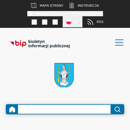
MAPA STRONY
INSTRUKCJA
KONTRAST DLA OSÓB SŁABOWIDZĄCYCH
PL
RSS
biuletyn
informacji publicznej