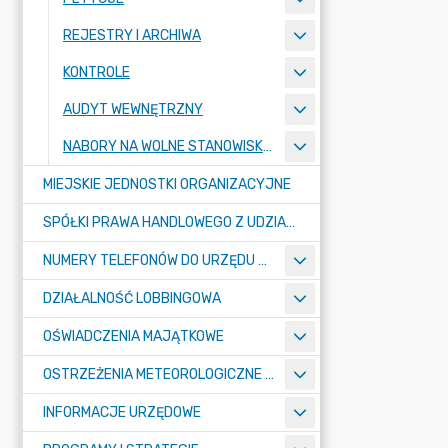
REJESTRY I ARCHIWA
KONTROLE
AUDYT WEWNĘTRZNY
NABORY NA WOLNE STANOWISKA PRACY
MIEJSKIE JEDNOSTKI ORGANIZACYJNE
SPÓŁKI PRAWA HANDLOWEGO Z UDZIAŁEM GMINY
NUMERY TELEFONÓW DO URZĘDU MIASTA, MIEJSKICH JEDNOSTEK ORGANIZACYJNYCH ORAZ SPÓŁEK PRAWA HANDLOWEGO Z UDZIAŁEM GMINY
DZIAŁALNOŚĆ LOBBINGOWA
OŚWIADCZENIA MAJĄTKOWE
OSTRZEŻENIA METEOROLOGICZNE O ZŁYM STANIE POWIETRZA I INNE
INFORMACJE URZĘDOWE