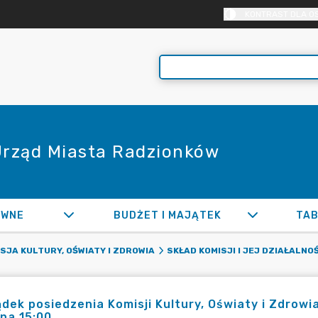
KONTRAST DLA O
 Urząd Miasta Radzionków
AWNE
BUDŻET I MAJĄTEK
TAB
SJA KULTURY, OŚWIATY I ZDROWIA
SKŁAD KOMISJI I JEJ DZIAŁALNO
dek posiedzenia Komisji Kultury, Oświaty i Zdrowia
na 15:00