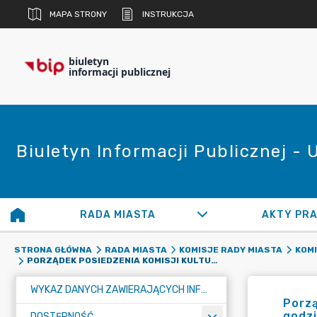
MAPA STRONY
INSTRUKCJA
biuletyn
informacji publicznej
Biuletyn Informacji Publicznej -
RADA MIASTA
AKTY PR
STRONA GŁÓWNA
RADA MIASTA
KOMISJE RADY MIASTA
KOMI
PORZĄDEK POSIEDZENIA KOMISJI KULTURY, OŚWIATY I ZDROWIA W DNIU 28 SIERPNIA 2024 ROKU, ŚRODA, GODZINA 15:00
WYKAZ DANYCH ZAWIERAJĄCYCH INFORMACJE O ŚRODOWISKU I JEGO OCHRONIE
Porzą
godzi
DOSTĘPNOŚĆ