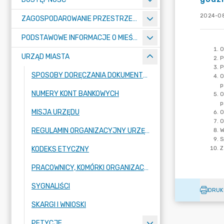
2024-08
ZAGOSPODAROWANIE PRZESTRZENNE
PODSTAWOWE INFORMACJE O MIEŚCIE
URZĄD MIASTA
SPOSOBY DORĘCZANIA DOKUMENTÓW DO URZĘDU MIASTA RADZIONKÓW
NUMERY KONT BANKOWYCH
MISJA URZĘDU
REGULAMIN ORGANIZACYJNY URZĘDU
KODEKS ETYCZNY
PRACOWNICY, KOMÓRKI ORGANIZACYJNE URZĘDU
SYGNALIŚCI
DRUK
SKARGI I WNIOSKI
PETYCJE