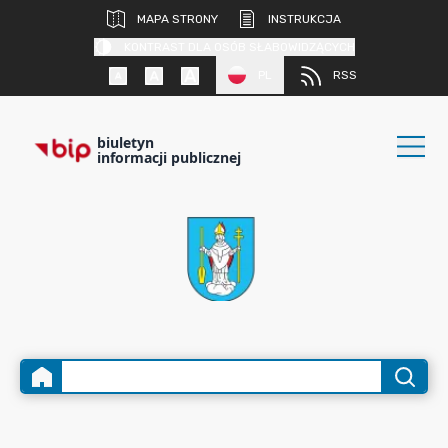
MAPA STRONY
INSTRUKCJA
KONTRAST DLA OSÓB SŁABOWIDZĄCYCH
PL
RSS
biuletyn
informacji publicznej