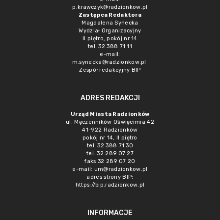
p.krawczyk@radzionkow.pl
Zastępca Redaktora
Magdalena Synecka
Wydział Organizacyjny
II piętro, pokój nr 14
tel. 32 388 71 11
e-mail:
m.synecka@radzionkow.pl
Zespół redakcyjny BIP
ADRES REDAKCJI
Urząd Miasta Radzionków
ul. Męczenników Oświęcimia 42
41-922 Radzionków
pokój nr 14, II piętro
tel. 32 388 71 30
tel. 32 289 07 27
faks 32 289 07 20
e-mail:
um@radzionkow.pl
adres strony BIP:
https://bip.radzionkow.pl
INFORMACJE