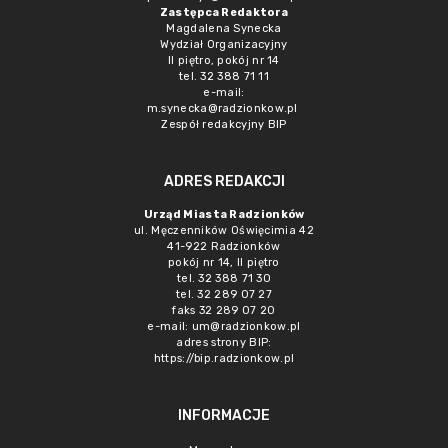
Zastępca Redaktora
Magdalena Synecka
Wydział Organizacyjny
II piętro, pokój nr 14
tel. 32 388 71 11
e-mail:
m.synecka@radzionkow.pl
Zespół redakcyjny BIP
ADRES REDAKCJI
Urząd Miasta Radzionków
ul. Męczenników Oświęcimia 42
41-922 Radzionków
pokój nr 14, II piętro
tel. 32 388 71 30
tel. 32 289 07 27
faks 32 289 07 20
e-mail:
um@radzionkow.pl
adres strony BIP:
https://bip.radzionkow.pl
INFORMACJE