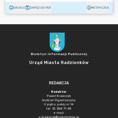
DRUKUJ
ZAPISZ DO PDF
METRYCZKA
Biuletyn Informacji Publicznej
Urząd Miasta Radzionków
REDAKCJA
Redaktor
Paweł Krawczyk
Wydział Organizacyjny
II piętro, pokój nr 14
tel. 32 388 71 48
e-mail:
p.krawczyk@radzionkow.pl