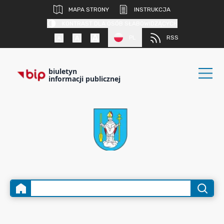
MAPA STRONY
INSTRUKCJA
KONTRAST DLA OSÓB SŁABOWIDZĄCYCH
PL
RSS
biuletyn
informacji publicznej