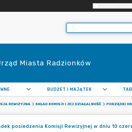
KONTRAST DLA O
 Urząd Miasta Radzionków
AWNE
BUDŻET I MAJĄTEK
TAB
ISJA REWIZYJNA
SKŁAD KOMISJI I JEJ DZIAŁALNOŚĆ
PORZĄDKI OB
dek posiedzenia Komisji Rewizyjnej w dniu 10 czer