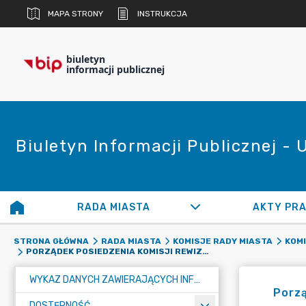
MAPA STRONY
INSTRUKCJA
biuletyn
informacji publicznej
Biuletyn Informacji Publicznej -
RADA MIASTA
AKTY PR
STRONA GŁÓWNA
RADA MIASTA
KOMISJE RADY MIASTA
KOM
PORZĄDEK POSIEDZENIA KOMISJI REWIZYJNEJ W DNIU 10 CZERWCA 2026 ROKU, ŚRODA, GODZINA 15:15
WYKAZ DANYCH ZAWIERAJĄCYCH INFORMACJE O ŚRODOWISKU I JEGO OCHRONIE
Porzą
DOSTĘPNOŚĆ