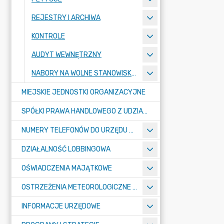
REJESTRY I ARCHIWA
KONTROLE
AUDYT WEWNĘTRZNY
NABORY NA WOLNE STANOWISKA PRACY
MIEJSKIE JEDNOSTKI ORGANIZACYJNE
SPÓŁKI PRAWA HANDLOWEGO Z UDZIAŁEM GMINY
NUMERY TELEFONÓW DO URZĘDU MIASTA, MIEJSKICH JEDNOSTEK ORGANIZACYJNYCH ORAZ SPÓŁEK PRAWA HANDLOWEGO Z UDZIAŁEM GMINY
DZIAŁALNOŚĆ LOBBINGOWA
OŚWIADCZENIA MAJĄTKOWE
OSTRZEŻENIA METEOROLOGICZNE O ZŁYM STANIE POWIETRZA I INNE
INFORMACJE URZĘDOWE