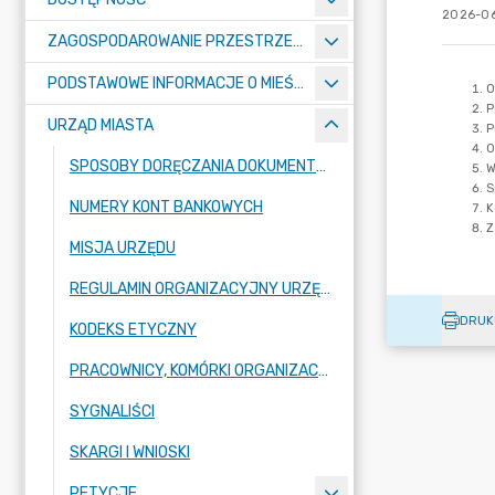
2026-06
ZAGOSPODAROWANIE PRZESTRZENNE
PODSTAWOWE INFORMACJE O MIEŚCIE
URZĄD MIASTA
SPOSOBY DORĘCZANIA DOKUMENTÓW DO URZĘDU MIASTA RADZIONKÓW
NUMERY KONT BANKOWYCH
MISJA URZĘDU
REGULAMIN ORGANIZACYJNY URZĘDU
DRUK
KODEKS ETYCZNY
PRACOWNICY, KOMÓRKI ORGANIZACYJNE URZĘDU
SYGNALIŚCI
SKARGI I WNIOSKI
PETYCJE