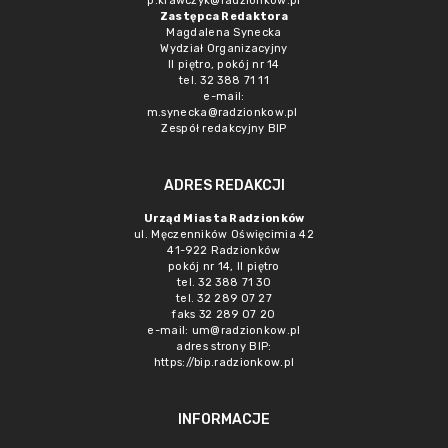
p.krawczyk@radzionkow.pl
Zastępca Redaktora
Magdalena Synecka
Wydział Organizacyjny
II piętro, pokój nr 14
tel. 32 388 71 11
e-mail:
m.synecka@radzionkow.pl
Zespół redakcyjny BIP
ADRES REDAKCJI
Urząd Miasta Radzionków
ul. Męczenników Oświęcimia 42
41-922 Radzionków
pokój nr 14, II piętro
tel. 32 388 71 30
tel. 32 289 07 27
faks 32 289 07 20
e-mail:
um@radzionkow.pl
adres strony BIP:
https://bip.radzionkow.pl
INFORMACJE