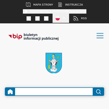
MAPA STRONY
INSTRUKCJA
KONTRAST DLA OSÓB SŁABOWIDZĄCYCH
PL
RSS
biuletyn
informacji publicznej