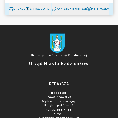
DRUKUJ
ZAPISZ DO PDF
POPRZEDNIE WERSJE
METRYCZKA
Biuletyn Informacji Publicznej
Urząd Miasta Radzionków
REDAKCJA
Redaktor
Paweł Krawczyk
Wydział Organizacyjny
II piętro, pokój nr 14
tel. 32 388 71 48
e-mail: