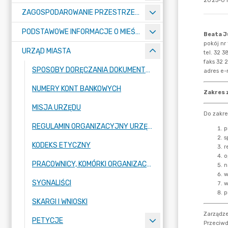
2025-01
ZAGOSPODAROWANIE PRZESTRZENNE
PODSTAWOWE INFORMACJE O MIEŚCIE
URZĄD MIASTA
SPOSOBY DORĘCZANIA DOKUMENTÓW DO URZĘDU MIASTA RADZIONKÓW
NUMERY KONT BANKOWYCH
MISJA URZĘDU
REGULAMIN ORGANIZACYJNY URZĘDU
KODEKS ETYCZNY
PRACOWNICY, KOMÓRKI ORGANIZACYJNE URZĘDU
SYGNALIŚCI
SKARGI I WNIOSKI
PETYCJE