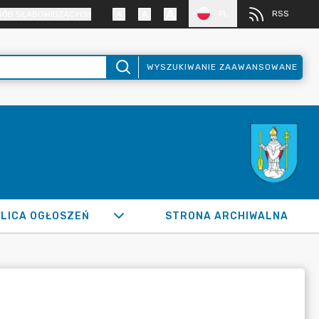
PL
RSS
SÓB SŁABOWIDZĄCYCH
WYSZUKIWANIE ZAAWANSOWANE
LICA OGŁOSZEŃ
STRONA ARCHIWALNA