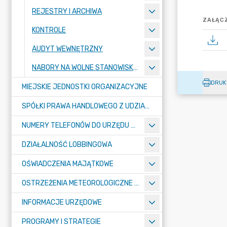
REJESTRY I ARCHIWA
ZAŁĄCZ
KONTROLE
AUDYT WEWNĘTRZNY
NABORY NA WOLNE STANOWISKA PRACY
DRUK
MIEJSKIE JEDNOSTKI ORGANIZACYJNE
SPÓŁKI PRAWA HANDLOWEGO Z UDZIAŁEM GMINY
NUMERY TELEFONÓW DO URZĘDU MIASTA, MIEJSKICH JEDNOSTEK ORGANIZACYJNYCH ORAZ SPÓŁEK PRAWA HANDLOWEGO Z UDZIAŁEM GMINY
DZIAŁALNOŚĆ LOBBINGOWA
OŚWIADCZENIA MAJĄTKOWE
OSTRZEŻENIA METEOROLOGICZNE O ZŁYM STANIE POWIETRZA I INNE
INFORMACJE URZĘDOWE
PROGRAMY I STRATEGIE