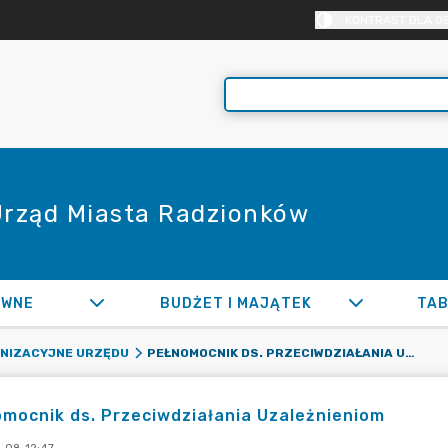
KONTRAST DLA O
 Urząd Miasta Radzionków
AWNE
BUDŻET I MAJĄTEK
TAB
PEŁNOMOCNIK DS. PRZECIWDZIAŁANIA UZALEŻNIENIOM
ANIZACYJNE URZĘDU
mocnik ds. Przeciwdziałania Uzależnieniom