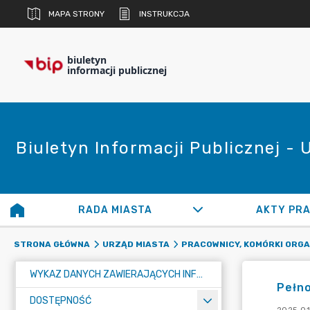
MAPA STRONY
INSTRUKCJA
biuletyn
informacji publicznej
Biuletyn Informacji Publicznej -
RADA MIASTA
AKTY PR
STRONA GŁÓWNA
URZĄD MIASTA
PRACOWNICY, KOMÓRKI ORG
WYKAZ DANYCH ZAWIERAJĄCYCH INFORMACJE O ŚRODOWISKU I JEGO OCHRONIE
Pełno
DOSTĘPNOŚĆ