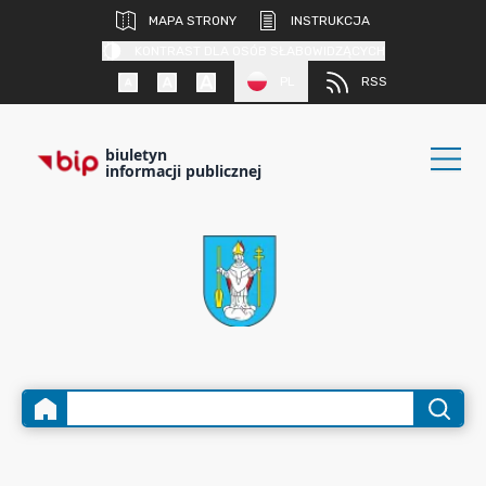
MAPA STRONY
INSTRUKCJA
KONTRAST DLA OSÓB SŁABOWIDZĄCYCH
PL
RSS
biuletyn
informacji publicznej