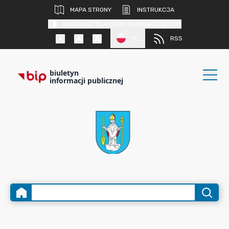
MAPA STRONY
INSTRUKCJA
KONTRAST DLA OSÓB SŁABOWIDZĄCYCH
PL
RSS
biuletyn
informacji publicznej