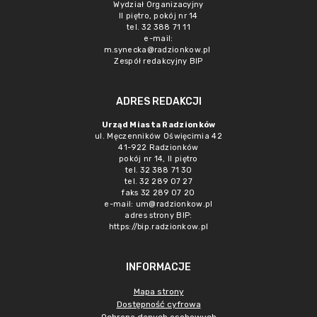
Wydział Organizacyjny
II piętro, pokój nr 14
tel. 32 388 71 11
e-mail:
m.synecka@radzionkow.pl
Zespół redakcyjny BIP
ADRES REDAKCJI
Urząd Miasta Radzionków
ul. Męczenników Oświęcimia 42
41-922 Radzionków
pokój nr 14, II piętro
tel. 32 388 71 30
tel. 32 289 07 27
faks 32 289 07 20
e-mail:
um@radzionkow.pl
adres strony BIP:
https://bip.radzionkow.pl
INFORMACJE
Mapa strony
Dostępność cyfrowa