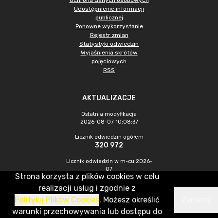
Ochrona danych osobowych
Udostępnienie informacji
publicznej
Ponowne wykorzystanie
Rejestr zmian
Statystyki odwiedzin
Wyjaśnienia skrótów
pojęciowych
RSS
AKTUALIZACJE
Ostatnia modyfikacja
2026-08-07 10:08:37
Licznik odwiedzin ogółem
320 972
Licznik odwiedzin w m-cu 2026-
07
Strona korzysta z plików cookies w celu
1 031
realizacji usług i zgodnie z
Polityką Plików Cookies
. Możesz określić
Zamknij
CMS & Hosting: Nefeni Sp. z o.o.
warunki przechowywania lub dostępu do