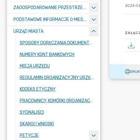
2023-06
ZAGOSPODAROWANIE PRZESTRZENNE
PODSTAWOWE INFORMACJE O MIEŚCIE
URZĄD MIASTA
ZAŁĄCZ
SPOSOBY DORĘCZANIA DOKUMENTÓW DO URZĘDU MIASTA RADZIONKÓW
NUMERY KONT BANKOWYCH
MISJA URZĘDU
DRUK
REGULAMIN ORGANIZACYJNY URZĘDU
KODEKS ETYCZNY
PRACOWNICY, KOMÓRKI ORGANIZACYJNE URZĘDU
SYGNALIŚCI
SKARGI I WNIOSKI
PETYCJE