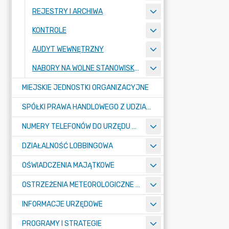
REJESTRY I ARCHIWA
KONTROLE
AUDYT WEWNĘTRZNY
NABORY NA WOLNE STANOWISKA PRACY
MIEJSKIE JEDNOSTKI ORGANIZACYJNE
SPÓŁKI PRAWA HANDLOWEGO Z UDZIAŁEM GMINY
NUMERY TELEFONÓW DO URZĘDU MIASTA, MIEJSKICH JEDNOSTEK ORGANIZACYJNYCH ORAZ SPÓŁEK PRAWA HANDLOWEGO Z UDZIAŁEM GMINY
DZIAŁALNOŚĆ LOBBINGOWA
OŚWIADCZENIA MAJĄTKOWE
OSTRZEŻENIA METEOROLOGICZNE O ZŁYM STANIE POWIETRZA I INNE
INFORMACJE URZĘDOWE
PROGRAMY I STRATEGIE