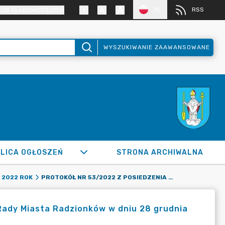
PL
RSS
SÓB SŁABOWIDZĄCYCH
WYSZUKIWANIE ZAAWANSOWANE
LICA OGŁOSZEŃ
STRONA ARCHIWALNA
PROTOKÓŁ NR 53/2022 Z POSIEDZENIA KOMISJI KOMUNALNEJ RADY MIASTA RADZIONKÓW W DNIU 28 GRUDNIA 2022 ROKU
2022 ROK
Rady Miasta Radzionków w dniu 28 grudnia