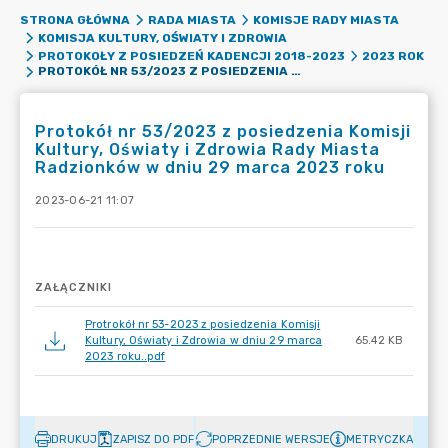
STRONA GŁÓWNA
RADA MIASTA
KOMISJE RADY MIASTA
KOMISJA KULTURY, OŚWIATY I ZDROWIA
PROTOKOŁY Z POSIEDZEŃ KADENCJI 2018-2023
2023 ROK
PROTOKÓŁ NR 53/2023 Z POSIEDZENIA KOMISJI KULTURY, OŚWIATY I ZDROWIA RADY MIASTA RADZIONKÓW W DNIU 29 MARCA 2023 ROKU
Protokół nr 53/2023 z posiedzenia Komisji
Kultury, Oświaty i Zdrowia Rady Miasta
Radzionków w dniu 29 marca 2023 roku
2023-06-21 11:07
ZAŁĄCZNIKI
Protrokół nr 53-2023 z posiedzenia Komisji
Kultury, Oświaty i Zdrowia w dniu 29 marca
65.42 KB
2023 roku..pdf
DRUKUJ
ZAPISZ DO PDF
POPRZEDNIE WERSJE
METRYCZKA