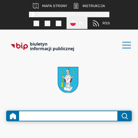
MAPA STRONY
INSTRUKCJA
KONTRAST DLA OSÓB SŁABOWIDZĄCYCH
PL
RSS
biuletyn
informacji publicznej