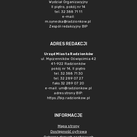
Wydział Organizacyjny
II piętro, pokój nr 14
tel. 32 388 71 11
e-mail:
m.synecka@radzionkow.pl
Zespół redakcyjny BIP
ADRES REDAKCJI
Urząd Miasta Radzionków
ul. Męczenników Oświęcimia 42
41-922 Radzionków
pokój nr 14, II piętro
tel. 32 388 71 30
tel. 32 289 07 27
faks 32 289 07 20
e-mail:
um@radzionkow.pl
adres strony BIP:
https://bip.radzionkow.pl
INFORMACJE
Mapa strony
Dostępność cyfrowa