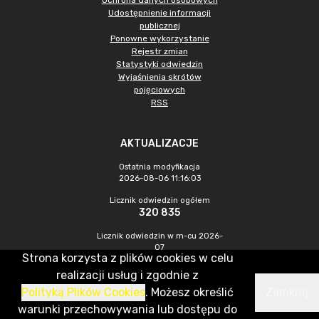
Ochrona danych osobowych
Udostępnienie informacji
publicznej
Ponowne wykorzystanie
Rejestr zmian
Statystyki odwiedzin
Wyjaśnienia skrótów
pojęciowych
RSS
AKTUALIZACJE
Ostatnia modyfikacja
2026-08-06 11:16:03
Licznik odwiedzin ogółem
320 835
Licznik odwiedzin w m-cu 2026-
07
Strona korzysta z plików cookies w celu
894
realizacji usług i zgodnie z
Polityką Plików Cookies
. Możesz określić
Zamknij
CMS & Hosting: Nefeni Sp. z o.o.
warunki przechowywania lub dostępu do